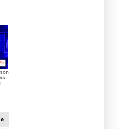
ison
vec
u
ne