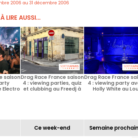
mbre 2006 au 31 décembre 2006
À LIRE AUSSI...
e saison
Drag Race France saison
Drag Race France sa
arty
4 : viewing parties, quiz
4 : viewing party a
e Electro
et clubbing au Freedj à
Holly White au Lo
W Paris
Paris
Diprey à Paris
Ce week-end
Semaine prochai