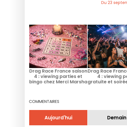
Du 23 septe
Drag Race France saison
Drag Race Franc
4 : viewing parties et
4 : viewing p
bingo chez Merci Marsha
gratuite et soiré
à Paris
Pop au Worksho
COMMENTAIRES
Aujourd'hui
Demain