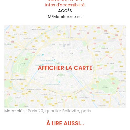
Infos d’accessibilité
ACCÈS
M°Ménilmontant
AFFICHER LA CARTE
Mots-clés :
Paris 20
,
quartier Belleville
,
paris
À LIRE AUSSI...