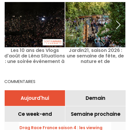
Les 10 ans des Vlogs
Jardin21, saison 2026 :
d'août de Léna Situations
une semaine de fête, de
: une soirée événement à
nature et de
Bercy
découvertes culturelles
au cœur du parc de la
Villette
COMMENTAIRES
Aujourd'hui
Demain
Ce week-end
Semaine prochaine
Drag Race France saison 4 : les viewing