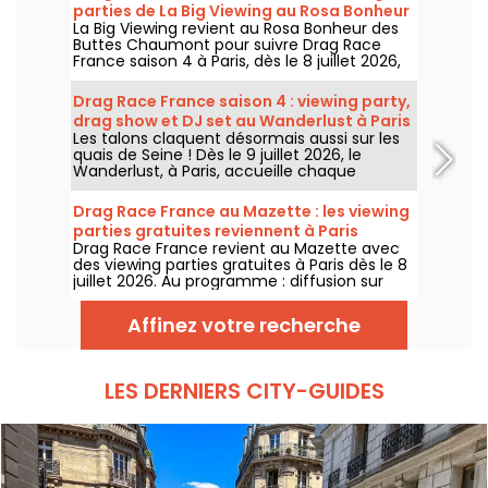
parties de La Big Viewing au Rosa Bonheur
La Big Viewing revient au Rosa Bonheur des
Buttes Chaumont pour suivre Drag Race
France saison 4 à Paris, dès le 8 juillet 2026,
puis chaque soir de diffusion. Animée par La
Big Bertha, cette viewing party réunit
Drag Race France saison 4 : viewing party,
projection de l’épisode, performances drag,
drag show et DJ set au Wanderlust à Paris
quiz, invités et surprises.
Les talons claquent désormais aussi sur les
quais de Seine ! Dès le 9 juillet 2026, le
Wanderlust, à Paris, accueille chaque
semaine une viewing party de Drag Race
France saison 4, avec projection des
Drag Race France au Mazette : les viewing
épisodes, drag shows et DJ sets jusqu'au
parties gratuites reviennent à Paris
bout de la nuit.
Drag Race France revient au Mazette avec
des viewing parties gratuites à Paris dès le 8
juillet 2026. Au programme : diffusion sur
écran géant, shows drag, commentaires en
direct, guests queer et ambiance festive
Affinez votre recherche
chaque jeudi.
LES DERNIERS CITY-GUIDES