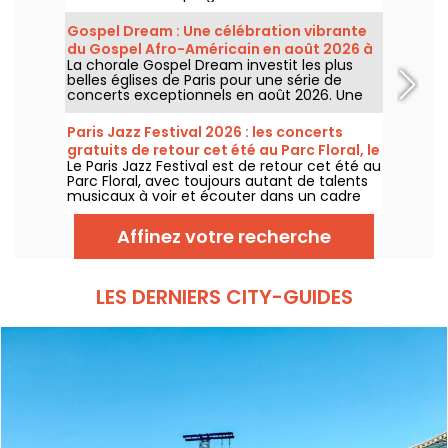
16 concerts donnés au sein des Arènes de
Montmartre, un cadre idyllique pour écouter
Gospel Dream : Une célébration vibrante
les grands classiques.
du Gospel Afro-Américain en août 2026 à
La chorale Gospel Dream investit les plus
Paris
belles églises de Paris pour une série de
concerts exceptionnels en août 2026. Une
expérience musicale unique qui célèbre
l'espoir, l'unité et la résilience à travers les
Paris Jazz Festival 2026 : les concerts
chants authentiques de l'Église Afro-
gratuits de retour cet été au Parc Floral, le
Américaine.
Le Paris Jazz Festival est de retour cet été au
programme
Parc Floral, avec toujours autant de talents
musicaux à voir et écouter dans un cadre
bucolique. Voici le programme des concerts
gratuits à découvrir du 24 juin au 6
Affinez votre recherche
septembre 2026 !
LES DERNIERS CITY-GUIDES