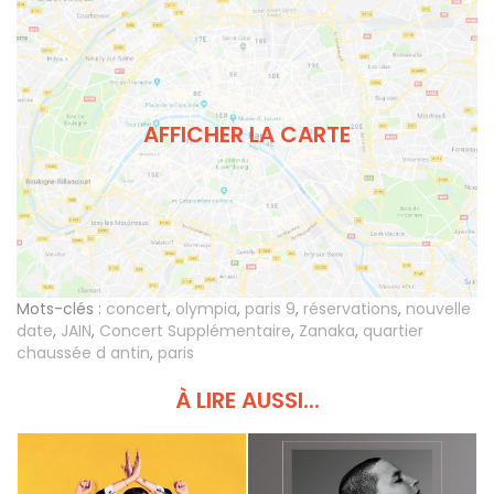
AFFICHER LA CARTE
Mots-clés :
concert
,
olympia
,
paris 9
,
réservations
,
nouvelle
date
,
JAIN
,
Concert Supplémentaire
,
Zanaka
,
quartier
chaussée d antin
,
paris
À LIRE AUSSI...