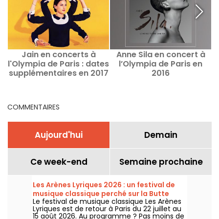
Jain en concerts à
Anne Sila en concert à
l'Olympia de Paris : dates
l’Olympia de Paris en
supplémentaires en 2017
2016
COMMENTAIRES
Aujourd'hui
Demain
Ce week-end
Semaine prochaine
Les Arènes Lyriques 2026 : un festival de
musique classique perché sur la Butte
Le festival de musique classique Les Arènes
Montmartre
Lyriques est de retour à Paris du 22 juillet au
15 août 2026. Au programme ? Pas moins de