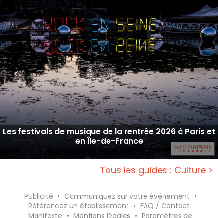
Les festivals de musique de la rentrée 2026 à Paris et
en Île-de-France
Tous les guides : Culture >
Publicité
•
Communiquez sur votre événement
•
Référencez un établissement
•
FAQ / Contact
Manifeste
•
Mentions légales
•
Paramètres de