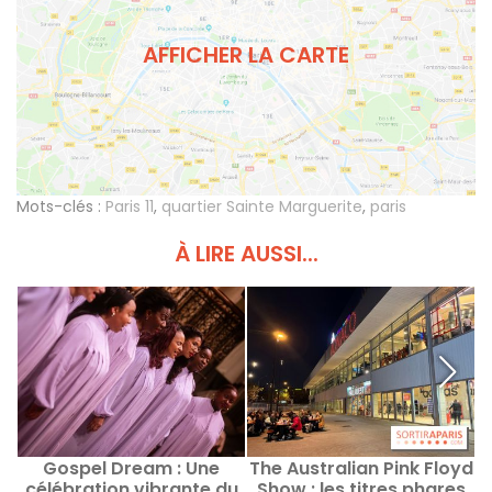
AFFICHER LA CARTE
Mots-clés :
Paris 11
,
quartier Sainte Marguerite
,
paris
À LIRE AUSSI...
Gospel Dream : Une
The Australian Pink Floyd
célébration vibrante du
Show : les titres phares