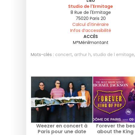
LIEU
Studio de l'Ermitage
8 Rue de l'Ermitage
75020
Paris 20
Calcul d'itinéraire
Infos d’accessibilité
ACCÈS
M°Ménilmontant
Mots-clés :
concert
,
arthur h
,
studio de l emitage
Weezer en concert à
Forever the be
Paris pour une date
about the King