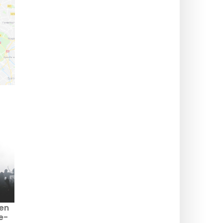
 en
e-