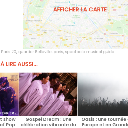
AFFICHER LA CARTE
,
Paris 20
,
quartier Belleville
,
paris
,
spectacle musical guide
À LIRE AUSSI...
st show
Gospel Dream : Une
Oasis : une tournée
 of Pop
célébration vibrante du
Europe et en Grand