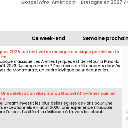
Gospel Afro-Américain
Bretagne en 2027 ?
en août 2026 à Paris
que l'on sait
Ce week-end
Semaine prochai
ques 2026 : un festival de musique classique perché sur la
tre
usique classique Les Arènes Lyriques est de retour à Paris du
5 août 2026. Au programme ? Pas moins de 16 concerts donnés
nes de Montmartre, un cadre idyllique pour écouter les
es.
 Une célébration vibrante du Gospel Afro-Américain en
ris
l Dream investit les plus belles églises de Paris pour une
ts exceptionnels en août 2026. Une expérience musicale
e l'espoir, l'unité et la résilience à travers les chants
l'Église Afro-Américaine.