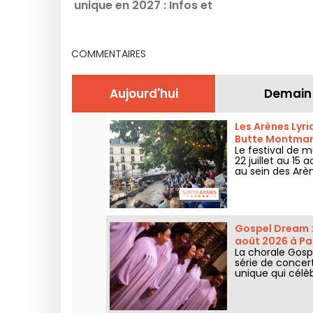
unique en 2027 : Infos et
date de lancement de la
billetterie
COMMENTAIRES
Aujourd'hui
Demain
Les Arènes Lyri
Butte Montmar
Le festival de m
22 juillet au 1
au sein des Arè
grands classiqu
Gospel Dream :
août 2026 à Pa
La chorale Gospe
série de concer
unique qui célèbr
authentiques de 