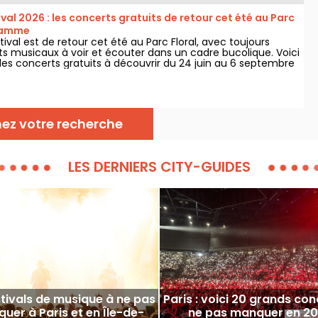
ival 2026 : les concerts gratuits de retour cet été au Parc
gramme
stival est de retour cet été au Parc Floral, avec toujours
ts musicaux à voir et écouter dans un cadre bucolique. Voici
s concerts gratuits à découvrir du 24 juin au 6 septembre
nez votre recherche
LES DERNIERS CITY-GUIDES
stivals de musique à ne pas
Paris : voici 20 grands con
uer à Paris et en Île-de-
ne pas manquer en 2