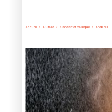
Accueil
Culture
Concert et Musique
Khalid k