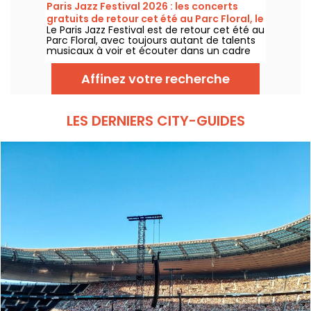
l'espoir, l'unité et la résilience à travers les
Paris Jazz Festival 2026 : les concerts
chants authentiques de l'Église Afro-
gratuits de retour cet été au Parc Floral, le
Américaine.
Le Paris Jazz Festival est de retour cet été au
programme
Parc Floral, avec toujours autant de talents
musicaux à voir et écouter dans un cadre
bucolique. Voici le programme des concerts
gratuits à découvrir du 24 juin au 6
Affinez votre recherche
septembre 2026 !
LES DERNIERS CITY-GUIDES