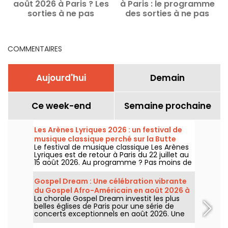
août 2026 à Paris ? Les
à Paris : le programme
c
sorties à ne pas
des sorties à ne pas
manquer
manquer
COMMENTAIRES
Aujourd'hui
Demain
Ce week-end
Semaine prochaine
Les Arènes Lyriques 2026 : un festival de
musique classique perché sur la Butte
Le festival de musique classique Les Arènes
Montmartre
Lyriques est de retour à Paris du 22 juillet au
15 août 2026. Au programme ? Pas moins de
16 concerts donnés au sein des Arènes de
Montmartre, un cadre idyllique pour écouter
Gospel Dream : Une célébration vibrante
les grands classiques.
du Gospel Afro-Américain en août 2026 à
La chorale Gospel Dream investit les plus
Paris
belles églises de Paris pour une série de
concerts exceptionnels en août 2026. Une
expérience musicale unique qui célèbre