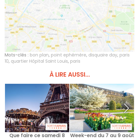
Mots-clés :
bon plan
,
point ephémère
,
disquaire day
,
paris
10
,
quartier Hôpital Saint Louis
,
paris
À LIRE AUSSI...
Que faire ce samedi 8
Week-end du 7 au 9 août