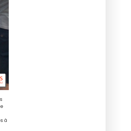
es
ée
s à