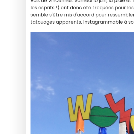
Bois de Vincennes. Samedi 10 juin, la pluie et
les esprits !) ont donc été troquées pour les 
semble s'être mis d'accord pour ressembler 
tatouages apparents. Instagrammable à sou