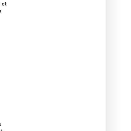
 et
s
u