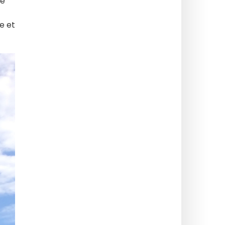
ué
e et