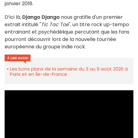
janvier 2018.
D’ici là,
Django Django
nous gratifie d'un premier
extrait intitulé "
Tic Tac Toe
", un titre rock up-tempo
entrainant et psychédélique percutant que les fans
pourront découvrir lors de la nouvelle tournée
européenne du groupe indie rock.
À LIRE AUSSI
Les bons plans de la semaine du 3 au 9 août 2026 à
Paris et en Île-de-France