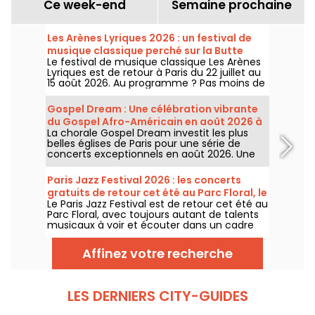
Ce week-end
Semaine prochaine
Les Arènes Lyriques 2026 : un festival de
musique classique perché sur la Butte
Le festival de musique classique Les Arènes
Montmartre
Lyriques est de retour à Paris du 22 juillet au
15 août 2026. Au programme ? Pas moins de
16 concerts donnés au sein des Arènes de
Montmartre, un cadre idyllique pour écouter
Gospel Dream : Une célébration vibrante
les grands classiques.
du Gospel Afro-Américain en août 2026 à
La chorale Gospel Dream investit les plus
Paris
belles églises de Paris pour une série de
concerts exceptionnels en août 2026. Une
expérience musicale unique qui célèbre
l'espoir, l'unité et la résilience à travers les
Paris Jazz Festival 2026 : les concerts
chants authentiques de l'Église Afro-
gratuits de retour cet été au Parc Floral, le
Américaine.
Le Paris Jazz Festival est de retour cet été au
programme
Parc Floral, avec toujours autant de talents
musicaux à voir et écouter dans un cadre
bucolique. Voici le programme des concerts
gratuits à découvrir du 24 juin au 6
Affinez votre recherche
septembre 2026 !
LES DERNIERS CITY-GUIDES