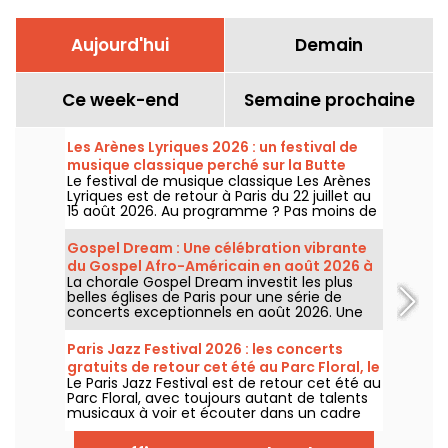
Aujourd'hui
Demain
Ce week-end
Semaine prochaine
Les Arènes Lyriques 2026 : un festival de
musique classique perché sur la Butte
Le festival de musique classique Les Arènes
Montmartre
Lyriques est de retour à Paris du 22 juillet au
15 août 2026. Au programme ? Pas moins de
16 concerts donnés au sein des Arènes de
Montmartre, un cadre idyllique pour écouter
Gospel Dream : Une célébration vibrante
les grands classiques.
du Gospel Afro-Américain en août 2026 à
La chorale Gospel Dream investit les plus
Paris
belles églises de Paris pour une série de
concerts exceptionnels en août 2026. Une
expérience musicale unique qui célèbre
l'espoir, l'unité et la résilience à travers les
Paris Jazz Festival 2026 : les concerts
chants authentiques de l'Église Afro-
gratuits de retour cet été au Parc Floral, le
Américaine.
Le Paris Jazz Festival est de retour cet été au
programme
Parc Floral, avec toujours autant de talents
musicaux à voir et écouter dans un cadre
bucolique. Voici le programme des concerts
gratuits à découvrir du 24 juin au 6