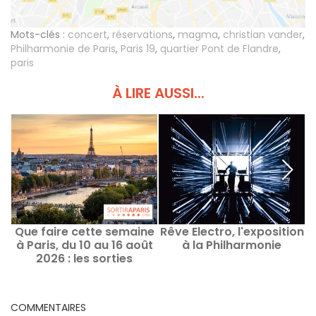
Mots-clés :
concert
,
réservations
,
magma
,
christian vander
,
Philharmonie de Paris
,
Paris 19
,
quartier Pont de Flandre
,
paris
À LIRE AUSSI...
Que faire cette semaine
Rêve Electro, l'exposition
à Paris, du 10 au 16 août
à la Philharmonie
2026 : les sorties
a
incontournables
COMMENTAIRES