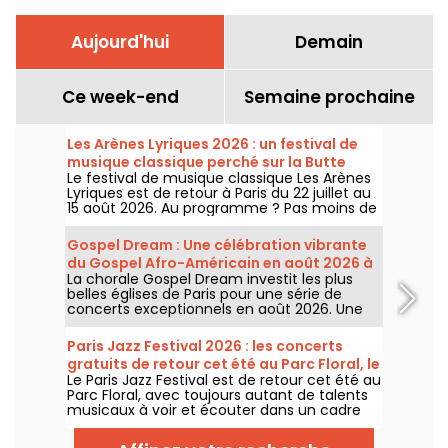
Aujourd'hui
Demain
Ce week-end
Semaine prochaine
Les Arènes Lyriques 2026 : un festival de
musique classique perché sur la Butte
Le festival de musique classique Les Arènes
Montmartre
Lyriques est de retour à Paris du 22 juillet au
15 août 2026. Au programme ? Pas moins de
16 concerts donnés au sein des Arènes de
Montmartre, un cadre idyllique pour écouter
Gospel Dream : Une célébration vibrante
les grands classiques.
du Gospel Afro-Américain en août 2026 à
La chorale Gospel Dream investit les plus
Paris
belles églises de Paris pour une série de
concerts exceptionnels en août 2026. Une
expérience musicale unique qui célèbre
l'espoir, l'unité et la résilience à travers les
Paris Jazz Festival 2026 : les concerts
chants authentiques de l'Église Afro-
gratuits de retour cet été au Parc Floral, le
Américaine.
Le Paris Jazz Festival est de retour cet été au
programme
Parc Floral, avec toujours autant de talents
musicaux à voir et écouter dans un cadre
bucolique. Voici le programme des concerts
gratuits à découvrir du 24 juin au 6