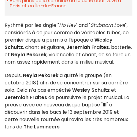
Bons plans de la semaine du 10 au 16 août 2026 à
Paris et en Île-de-France
Rythmé par les single "
Ho Hey
" and "
Stubborn Love
",
considérés à ce jour comme de véritables tubes, ce
premier disque a permis à l'époque à
Wesley
Schultz
, chant et guitare,
Jeremiah Fraites
, batterie,
et
Neyla Pekarek
, violoncelle et chant, de se faire un
nom assez rapidement dans le milieu musical.
Depuis,
Neyla Pekarek
a quitté le groupe (en
octobre 2018) afin de se concentrer sur sa carrière
solo. Cela n’a pas empêché
Wesley Schultz
et
Jeremiah Fraites
de poursuivre le projet musical. La
preuve avec ce nouveau disque baptisé "
III
" à
découvrir dans les bacs le 13 septembre 2019 et
cette nouvelle tournée qui ravira les très nombreux
fans de
The Lumineers
.