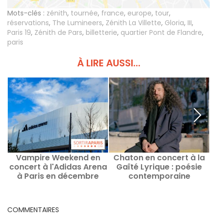
Mots-clés :
zénith
,
tournée
,
france
,
europe
,
tour
,
réservations
,
The Lumineers
,
Zénith La Villette
,
Gloria
,
III
,
Paris 19
,
Zénith de Pars
,
billetterie
,
quartier Pont de Flandre
,
paris
À LIRE AUSSI...
Vampire Weekend en
Chaton en concert à la
concert à l'Adidas Arena
Gaîté Lyrique : poésie
l
à Paris en décembre
contemporaine
2024
COMMENTAIRES