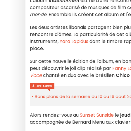
L'album
Indéfiniment
est né d'une rencontr
compositeur oscarisé de musiques de fil
monde
. Ensemble ils créent cet album et l
Les deux artistes libanais partagent bien pl
rencontre d'âmes. La particularité de cet alb
instruments,
Yara Lapidus
dont le timbre ra
place.
Sur cette nouvelle édition de l'album, en b
peut découvrir le joli clip réalisé par
Fanny L
Voce
chanté
en duo avec le brésilien
Chico
À LIRE AUSSI
Bons plans de la semaine du 10 au 16 août 2
Alors rendez-vous au
Sunset Sunside
le
jeud
accompagnée de Bernard Menu aux claviers, C