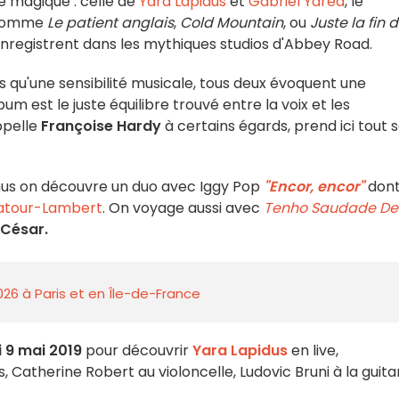
e magique : celle de
Yara Lapidus
et
Gabriel Yared
, le
m comme
Le patient anglais
,
Cold Mountain
, ou
Juste la fin 
'enregistrent dans les mythiques studios d'Abbey Road.
us qu'une sensibilité musicale, tous deux évoquent une
um est le juste équilibre trouvé entre la voix et les
ppelle
Françoise Hardy
à certains égards, prend ici tout 
onus on découvre un duo avec Iggy Pop
"Encor, encor"
dont
atour-Lambert
. On voyage aussi avec
Tenho Saudade De
 César.
026 à Paris et en Île-de-France
i 9 mai 2019
pour découvrir
Yara Lapidus
en live,
atherine Robert au violoncelle, Ludovic Bruni à la guita