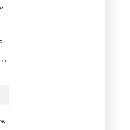
du
sa
 on
re.