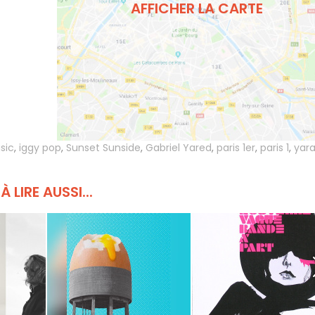
AFFICHER LA CARTE
sic
,
iggy pop
,
Sunset Sunside
,
Gabriel Yared
,
paris 1er
,
paris 1
,
yar
À LIRE AUSSI...