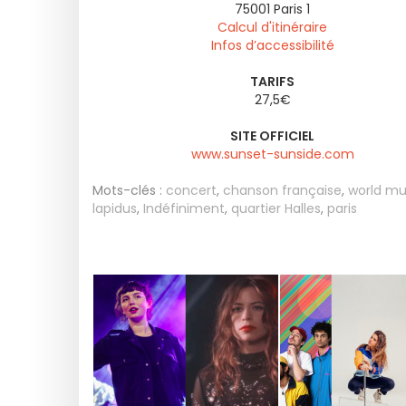
75001
Paris 1
Calcul d'itinéraire
Infos d’accessibilité
TARIFS
27,5€
SITE OFFICIEL
www.sunset-sunside.com
Mots-clés :
concert
,
chanson française
,
world mu
lapidus
,
Indéfiniment
,
quartier Halles
,
paris