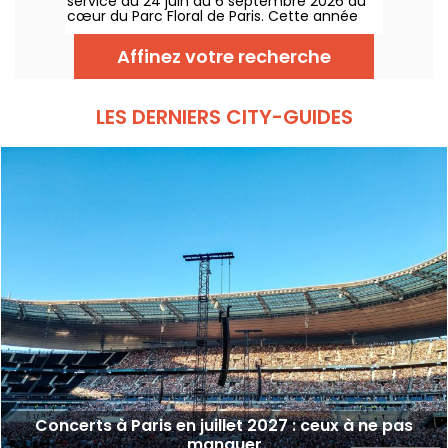
service du 24 juin au 6 septembre 2026 au
cœur du Parc Floral de Paris. Cette année
encore, Classique au Vert invite les
mélomanes et les néophytes à prendre du
Affinez votre recherche
bon tempo et du beau temps auprès
d’artistes reconnus et en devenir.
LES DERNIERS CITY-GUIDES
Concerts à Paris en juillet 2027 : ceux à ne pas
manquer