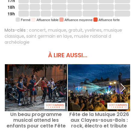
17h
18h
19h
Fermé
Affluence faible
Affluence moyenne
Affluence forte
Mots-clés :
concert
,
musique
,
gratuit
,
yvelines
,
musique
classique
,
saint germain en laye
,
musée national d
archéologie
À LIRE AUSSI...
Un beau programme
Fête de la Musique 2026
F
musical attend les
aux Clayes-sous-Bois :
à
enfants pour cette Fête
rock, électro et tribute
de la musique 2026
The Police au
o