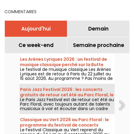
programme - 78
COMMENTAIRES
Aujourd'hui
Demain
Ce week-end
Semaine prochaine
Les Arènes Lyriques 2026 : un festival de
musique classique perché sur la Butte
Le festival de musique classique Les Arènes
Montmartre
Lyriques est de retour à Paris du 22 juillet au
15 août 2026. Au programme ? Pas moins de
16 concerts donnés au sein des Arènes de
Montmartre, un cadre idyllique pour écouter
Paris Jazz Festival 2026 : les concerts
les grands classiques.
gratuits de retour cet été au Parc Floral, le
Le Paris Jazz Festival est de retour cet été au
programme
Parc Floral, avec toujours autant de talents
musicaux à voir et écouter dans un cadre
bucolique. Voici le programme des concerts
gratuits à découvrir du 24 juin au 6
Classique au Vert 2026 au Parc Floral : le
septembre 2026 !
programme du festival de concerts
Le Festival Classique au Vert reprend du
gratuits