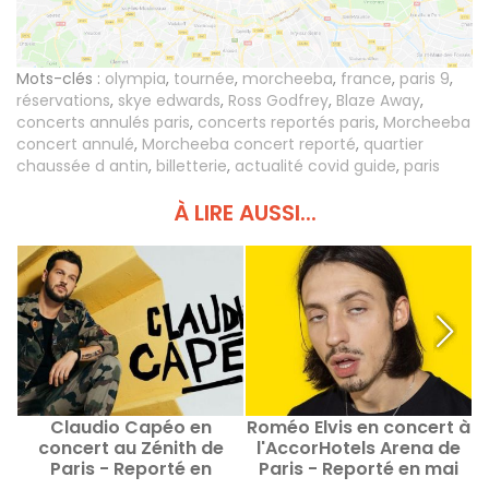
Mots-clés :
olympia
,
tournée
,
morcheeba
,
france
,
paris 9
,
réservations
,
skye edwards
,
Ross Godfrey
,
Blaze Away
,
concerts annulés paris
,
concerts reportés paris
,
Morcheeba
concert annulé
,
Morcheeba concert reporté
,
quartier
chaussée d antin
,
billetterie
,
actualité covid guide
,
paris
À LIRE AUSSI...
Claudio Capéo en
Roméo Elvis en concert à
P
concert au Zénith de
l'AccorHotels Arena de
Paris - Reporté en
Paris - Reporté en mai