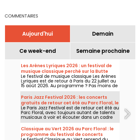
octobre 2023
2021
COMMENTAIRES
Aujourd'hui
Demain
Ce week-end
Semaine prochaine
Les Arènes Lyriques 2026 : un festival de
musique classique perché sur la Butte
Le festival de musique classique Les Arènes
Montmartre
Lyriques est de retour à Paris du 22 juillet au
15 août 2026. Au programme ? Pas moins de
16 concerts donnés au sein des Arènes de
Montmartre, un cadre idyllique pour écouter
Paris Jazz Festival 2026 : les concerts
les grands classiques.
gratuits de retour cet été au Parc Floral, le
Le Paris Jazz Festival est de retour cet été au
programme
Parc Floral, avec toujours autant de talents
musicaux à voir et écouter dans un cadre
bucolique. Voici le programme des concerts
gratuits à découvrir du 24 juin au 6
Classique au Vert 2026 au Parc Floral : le
septembre 2026 !
programme du festival de concerts
Le Festival Classique au Vert reprend du
gratuits