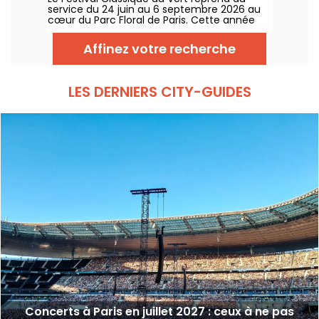
service du 24 juin au 6 septembre 2026 au
cœur du Parc Floral de Paris. Cette année
encore, Classique au Vert invite les
mélomanes et les néophytes à prendre du
Affinez votre recherche
bon tempo et du beau temps auprès
d’artistes reconnus et en devenir.
LES DERNIERS CITY-GUIDES
Concerts à Paris en juillet 2027 : ceux à ne pas