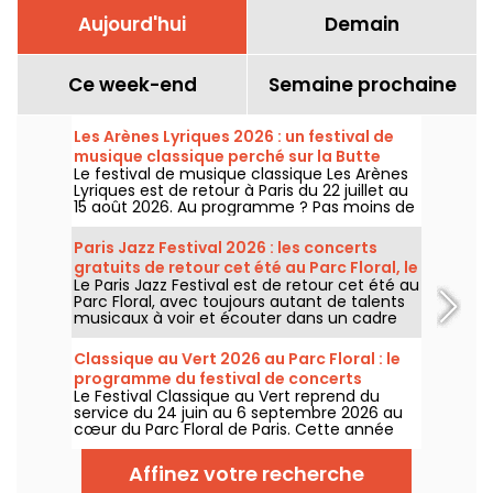
Aujourd'hui
Demain
Ce week-end
Semaine prochaine
Les Arènes Lyriques 2026 : un festival de
musique classique perché sur la Butte
Le festival de musique classique Les Arènes
Montmartre
Lyriques est de retour à Paris du 22 juillet au
15 août 2026. Au programme ? Pas moins de
16 concerts donnés au sein des Arènes de
Montmartre, un cadre idyllique pour écouter
Paris Jazz Festival 2026 : les concerts
les grands classiques.
gratuits de retour cet été au Parc Floral, le
Le Paris Jazz Festival est de retour cet été au
programme
Parc Floral, avec toujours autant de talents
musicaux à voir et écouter dans un cadre
bucolique. Voici le programme des concerts
gratuits à découvrir du 24 juin au 6
Classique au Vert 2026 au Parc Floral : le
septembre 2026 !
programme du festival de concerts
Le Festival Classique au Vert reprend du
gratuits
service du 24 juin au 6 septembre 2026 au
cœur du Parc Floral de Paris. Cette année
encore, Classique au Vert invite les
mélomanes et les néophytes à prendre du
Affinez votre recherche
bon tempo et du beau temps auprès