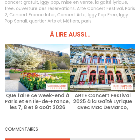
concert gratuit
,
iggy pop
,
mise en vente
,
la gaîté lyrique
,
free
,
ouverture des réservations
,
Arte Concert Festival
,
Paris
2
,
Concert France Inter
,
Concert Arte
,
Iggy Pop Free
,
Iggy
Pop Sonali
,
quartier Arts et Métiers
,
paris
À LIRE AUSSI...
Que faire ce week-end à
ARTE Concert Festival
P
Paris et en Île-de-France,
2025 à la Gaîté Lyrique
l
les 7, 8 et 9 août 2026
avec Mac DeMarco,
Baxter Dury...
COMMENTAIRES