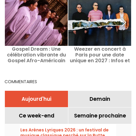
Gospel Dream : Une
Weezer en concert à
célébration vibrante du
Paris pour une date
Gospel Afro-Américain
unique en 2027 : Infos et
en août 2026 à Paris
date de lancement de la
billetterie
COMMENTAIRES
Aujourd'hui
Demain
Ce week-end
Semaine prochaine
Les Arènes Lyriques 2026 : un festival de
musique classique perché sur la Butte