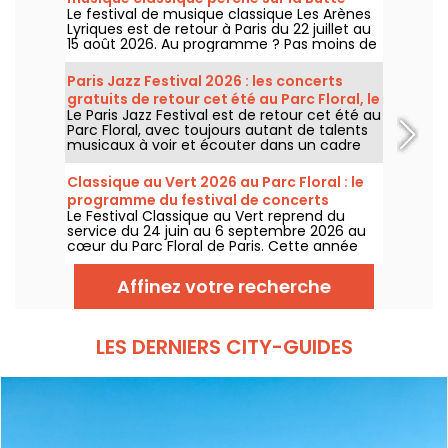
Le festival de musique classique Les Arènes
Montmartre
Lyriques est de retour à Paris du 22 juillet au
15 août 2026. Au programme ? Pas moins de
16 concerts donnés au sein des Arènes de
Montmartre, un cadre idyllique pour écouter
Paris Jazz Festival 2026 : les concerts
les grands classiques.
gratuits de retour cet été au Parc Floral, le
Le Paris Jazz Festival est de retour cet été au
programme
Parc Floral, avec toujours autant de talents
musicaux à voir et écouter dans un cadre
bucolique. Voici le programme des concerts
gratuits à découvrir du 24 juin au 6
Classique au Vert 2026 au Parc Floral : le
septembre 2026 !
programme du festival de concerts
Le Festival Classique au Vert reprend du
gratuits
service du 24 juin au 6 septembre 2026 au
cœur du Parc Floral de Paris. Cette année
encore, Classique au Vert invite les
mélomanes et les néophytes à prendre du
Affinez votre recherche
bon tempo et du beau temps auprès
d’artistes reconnus et en devenir.
LES DERNIERS CITY-GUIDES