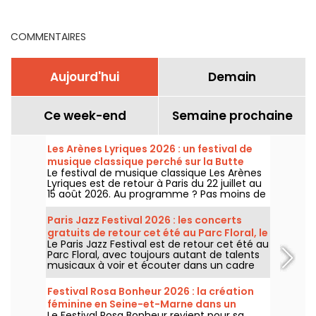
d
COMMENTAIRES
Aujourd'hui
Demain
Ce week-end
Semaine prochaine
Les Arènes Lyriques 2026 : un festival de
musique classique perché sur la Butte
Le festival de musique classique Les Arènes
Montmartre
Lyriques est de retour à Paris du 22 juillet au
15 août 2026. Au programme ? Pas moins de
16 concerts donnés au sein des Arènes de
Montmartre, un cadre idyllique pour écouter
Paris Jazz Festival 2026 : les concerts
les grands classiques.
gratuits de retour cet été au Parc Floral, le
Le Paris Jazz Festival est de retour cet été au
programme
Parc Floral, avec toujours autant de talents
musicaux à voir et écouter dans un cadre
bucolique. Voici le programme des concerts
gratuits à découvrir du 24 juin au 6
Festival Rosa Bonheur 2026 : la création
septembre 2026 !
féminine en Seine-et-Marne dans un
Le Festival Rosa Bonheur revient pour sa