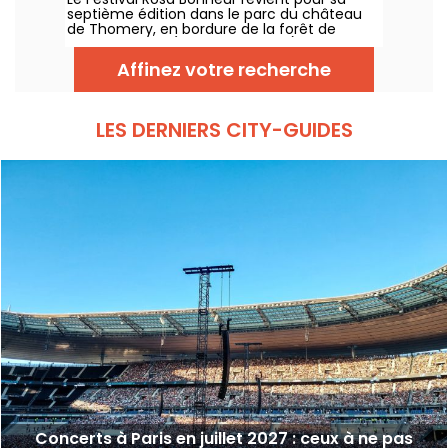
château
septième édition dans le parc du château
de Thomery, en bordure de la forêt de
Fontainebleau (Seine-et-Marne), du 4 juillet
au 29 août 2026, avec une programmation
Affinez votre recherche
entièrement dédiée à la création féminine
et au matrimoine.
LES DERNIERS CITY-GUIDES
Concerts à Paris en juillet 2027 : ceux à ne pas