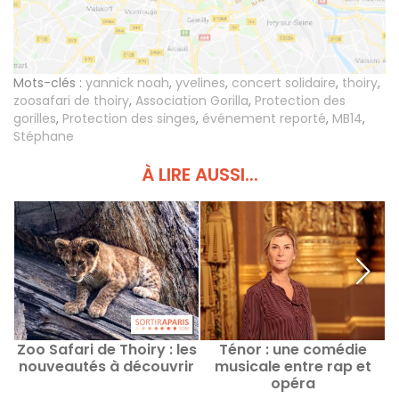
Mots-clés :
yannick noah
,
yvelines
,
concert solidaire
,
thoiry
,
zoosafari de thoiry
,
Association Gorilla
,
Protection des
gorilles
,
Protection des singes
,
événement reporté
,
MB14
,
Stéphane
À LIRE AUSSI...
Zoo Safari de Thoiry : les
Ténor : une comédie
Z
nouveautés à découvrir
musicale entre rap et
opéra