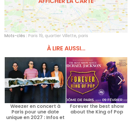
AFFICHER LA CARTE
Mots-clés :
Paris 19
,
quartier Villette
,
paris
À LIRE AUSSI...
Weezer en concert à
Forever the best show
Paris pour une date
about the King of Pop
unique en 2027 : Infos et
date de lancement de la
billetterie