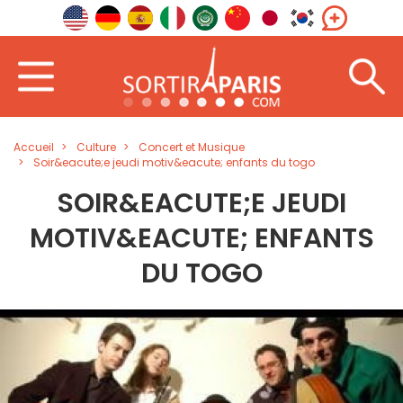
Accueil
Culture
Concert et Musique
Soir&eacute;e jeudi motiv&eacute; enfants du togo
SOIR&EACUTE;E JEUDI
MOTIV&EACUTE; ENFANTS
DU TOGO