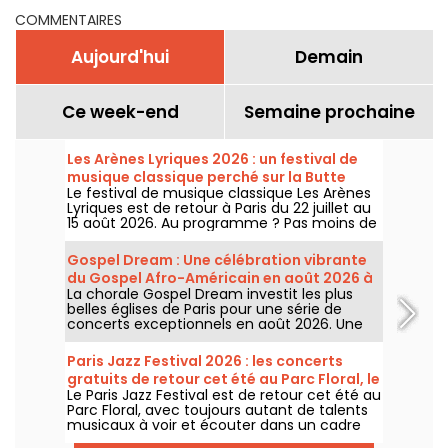
COMMENTAIRES
Aujourd'hui
Demain
Ce week-end
Semaine prochaine
Les Arènes Lyriques 2026 : un festival de
musique classique perché sur la Butte
Le festival de musique classique Les Arènes
Montmartre
Lyriques est de retour à Paris du 22 juillet au
15 août 2026. Au programme ? Pas moins de
16 concerts donnés au sein des Arènes de
Montmartre, un cadre idyllique pour écouter
Gospel Dream : Une célébration vibrante
les grands classiques.
du Gospel Afro-Américain en août 2026 à
La chorale Gospel Dream investit les plus
Paris
belles églises de Paris pour une série de
concerts exceptionnels en août 2026. Une
expérience musicale unique qui célèbre
l'espoir, l'unité et la résilience à travers les
Paris Jazz Festival 2026 : les concerts
chants authentiques de l'Église Afro-
gratuits de retour cet été au Parc Floral, le
Américaine.
Le Paris Jazz Festival est de retour cet été au
programme
Parc Floral, avec toujours autant de talents
musicaux à voir et écouter dans un cadre
bucolique. Voici le programme des concerts