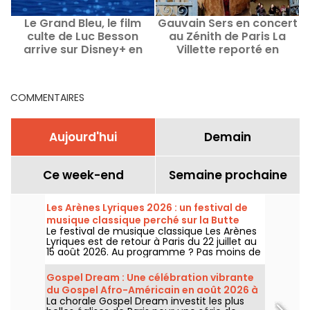
Le Grand Bleu, le film
Gauvain Sers en concert
culte de Luc Besson
au Zénith de Paris La
Z
arrive sur Disney+ en
Villette reporté en
décembre 2025
décembre 2021
COMMENTAIRES
Aujourd'hui
Demain
Ce week-end
Semaine prochaine
Les Arènes Lyriques 2026 : un festival de
musique classique perché sur la Butte
Le festival de musique classique Les Arènes
Montmartre
Lyriques est de retour à Paris du 22 juillet au
15 août 2026. Au programme ? Pas moins de
16 concerts donnés au sein des Arènes de
Montmartre, un cadre idyllique pour écouter
Gospel Dream : Une célébration vibrante
les grands classiques.
du Gospel Afro-Américain en août 2026 à
La chorale Gospel Dream investit les plus
Paris