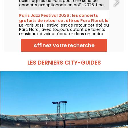
belles églises de Paris pour une série de
concerts exceptionnels en août 2026. Une
expérience musicale unique qui célèbre
l'espoir, l'unité et la résilience à travers les
Paris Jazz Festival 2026 : les concerts
chants authentiques de l'Église Afro-
gratuits de retour cet été au Parc Floral, le
Américaine.
Le Paris Jazz Festival est de retour cet été au
programme
Parc Floral, avec toujours autant de talents
musicaux à voir et écouter dans un cadre
bucolique. Voici le programme des concerts
gratuits à découvrir du 24 juin au 6
Affinez votre recherche
septembre 2026 !
LES DERNIERS CITY-GUIDES