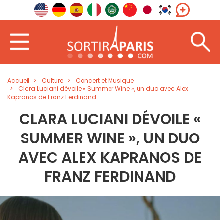
Accueil
Culture
Concert et Musique
Clara Luciani dévoile « Summer Wine », un duo avec Alex
Kapranos de Franz Ferdinand
CLARA LUCIANI DÉVOILE «
SUMMER WINE », UN DUO
AVEC ALEX KAPRANOS DE
FRANZ FERDINAND