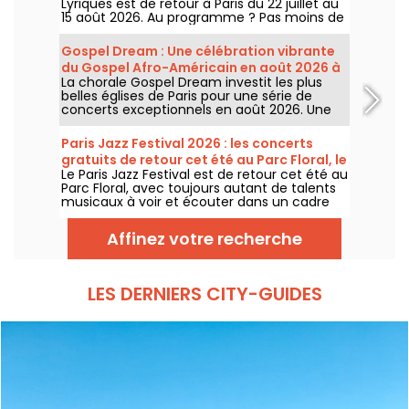
Lyriques est de retour à Paris du 22 juillet au
15 août 2026. Au programme ? Pas moins de
16 concerts donnés au sein des Arènes de
Montmartre, un cadre idyllique pour écouter
Gospel Dream : Une célébration vibrante
les grands classiques.
du Gospel Afro-Américain en août 2026 à
La chorale Gospel Dream investit les plus
Paris
belles églises de Paris pour une série de
concerts exceptionnels en août 2026. Une
expérience musicale unique qui célèbre
l'espoir, l'unité et la résilience à travers les
Paris Jazz Festival 2026 : les concerts
chants authentiques de l'Église Afro-
gratuits de retour cet été au Parc Floral, le
Américaine.
Le Paris Jazz Festival est de retour cet été au
programme
Parc Floral, avec toujours autant de talents
musicaux à voir et écouter dans un cadre
bucolique. Voici le programme des concerts
gratuits à découvrir du 24 juin au 6
Affinez votre recherche
septembre 2026 !
LES DERNIERS CITY-GUIDES