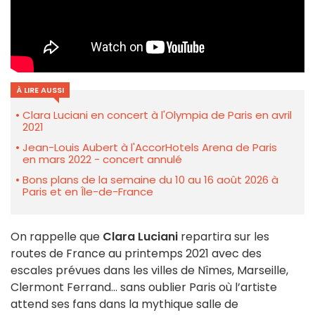
À LIRE AUSSI
Clara Luciani en concert à l'Olympia de Paris en avril
2021
Jean-Louis Aubert à l'AccorHotels Arena de Paris
en mars 2022 - concert annulé
Bons plans de la semaine du 10 au 16 août 2026 à
Paris et en Île-de-France
On rappelle que
Clara Luciani
repartira sur les
routes de France au printemps 2021 avec des
escales prévues dans les villes de Nîmes, Marseille,
Clermont Ferrand… sans oublier Paris où l’artiste
attend ses fans dans la mythique salle de