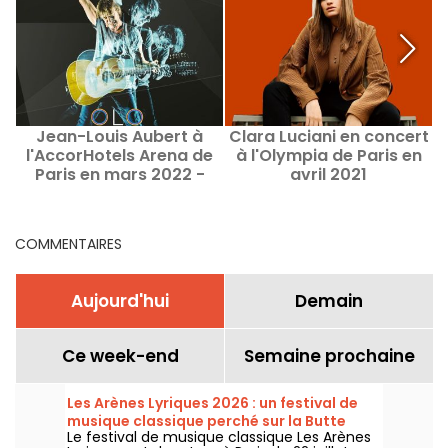
Jean-Louis Aubert à
Clara Luciani en concert
l'AccorHotels Arena de
à l'Olympia de Paris en
Paris en mars 2022 -
avril 2021
concert annulé
COMMENTAIRES
Aujourd'hui
Demain
Ce week-end
Semaine prochaine
Les Arènes Lyriques 2026 : un festival de
musique classique perché sur la Butte
Le festival de musique classique Les Arènes
Montmartre