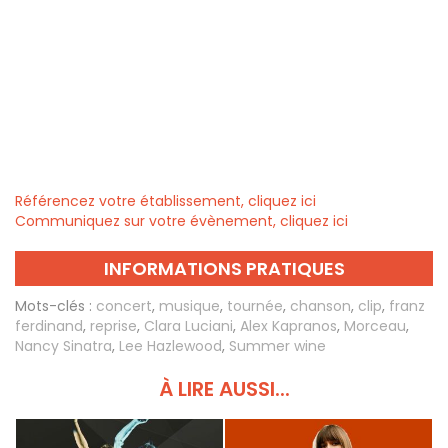
Référencez votre établissement, cliquez ici
Communiquez sur votre évènement, cliquez ici
INFORMATIONS PRATIQUES
Mots-clés :
concert
,
musique
,
tournée
,
chanson
,
clip
,
franz
ferdinand
,
reprise
,
Clara Luciani
,
Alex Kapranos
,
Morceau
,
Nancy Sinatra
,
Lee Hazlewood
,
Summer wine
À LIRE AUSSI...