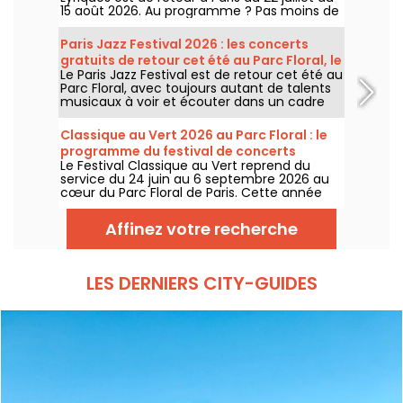
15 août 2026. Au programme ? Pas moins de
16 concerts donnés au sein des Arènes de
Montmartre, un cadre idyllique pour écouter
Paris Jazz Festival 2026 : les concerts
les grands classiques.
gratuits de retour cet été au Parc Floral, le
Le Paris Jazz Festival est de retour cet été au
programme
Parc Floral, avec toujours autant de talents
musicaux à voir et écouter dans un cadre
bucolique. Voici le programme des concerts
gratuits à découvrir du 24 juin au 6
Classique au Vert 2026 au Parc Floral : le
septembre 2026 !
programme du festival de concerts
Le Festival Classique au Vert reprend du
gratuits
service du 24 juin au 6 septembre 2026 au
cœur du Parc Floral de Paris. Cette année
encore, Classique au Vert invite les
mélomanes et les néophytes à prendre du
Affinez votre recherche
bon tempo et du beau temps auprès
d’artistes reconnus et en devenir.
LES DERNIERS CITY-GUIDES