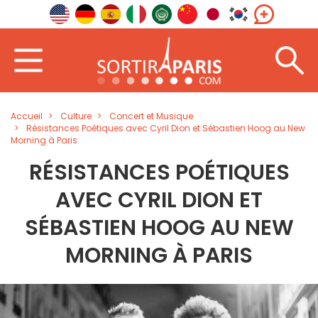
Accueil
Culture
Concert et Musique
Résistances Poétiques avec Cyril Dion et Sébastien Hoog au New
Morning à Paris
RÉSISTANCES POÉTIQUES
AVEC CYRIL DION ET
SÉBASTIEN HOOG AU NEW
MORNING À PARIS