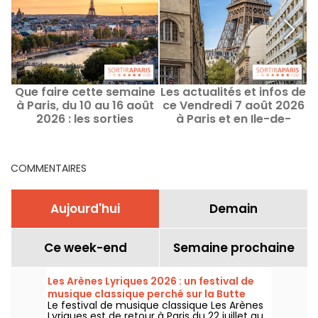
Que faire cette semaine
Les actualités et infos de
à Paris, du 10 au 16 août
ce Vendredi 7 août 2026
2026 : les sorties
à Paris et en Ile-de-
incontournables
France
COMMENTAIRES
Aujourd'hui
Demain
Ce week-end
Semaine prochaine
Les Arènes Lyriques 2026 : un festival de
musique classique perché sur la Butte
Le festival de musique classique Les Arènes
Montmartre
Lyriques est de retour à Paris du 22 juillet au