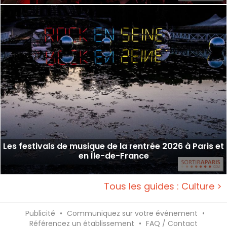
Les festivals de musique de la rentrée 2026 à Paris et
en Île-de-France
Tous les guides : Culture >
Publicité
•
Communiquez sur votre événement
•
Référencez un établissement
•
FAQ / Contact