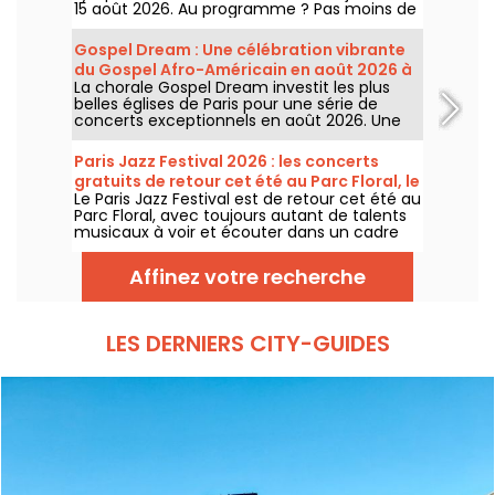
15 août 2026. Au programme ? Pas moins de
16 concerts donnés au sein des Arènes de
Montmartre, un cadre idyllique pour écouter
Gospel Dream : Une célébration vibrante
les grands classiques.
du Gospel Afro-Américain en août 2026 à
La chorale Gospel Dream investit les plus
Paris
belles églises de Paris pour une série de
concerts exceptionnels en août 2026. Une
expérience musicale unique qui célèbre
l'espoir, l'unité et la résilience à travers les
Paris Jazz Festival 2026 : les concerts
chants authentiques de l'Église Afro-
gratuits de retour cet été au Parc Floral, le
Américaine.
Le Paris Jazz Festival est de retour cet été au
programme
Parc Floral, avec toujours autant de talents
musicaux à voir et écouter dans un cadre
bucolique. Voici le programme des concerts
gratuits à découvrir du 24 juin au 6
Affinez votre recherche
septembre 2026 !
LES DERNIERS CITY-GUIDES