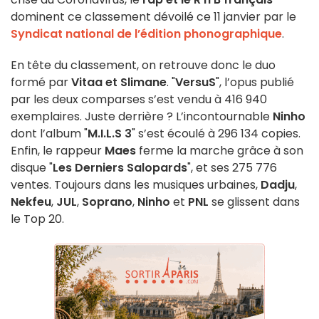
dominent ce classement dévoilé ce 11 janvier par le
Syndicat national de l’édition phonographique
.
En tête du classement, on retrouve donc le duo
formé par
Vitaa et Slimane
. "
VersuS
", l’opus publié
par les deux comparses s’est vendu à 416 940
exemplaires. Juste derrière ? L’incontournable
Ninho
dont l’album "
M.I.L.S 3
" s’est écoulé à 296 134 copies.
Enfin, le rappeur
Maes
ferme la marche grâce à son
disque "
Les Derniers Salopards
", et ses 275 776
ventes. Toujours dans les musiques urbaines,
Dadju
,
Nekfeu
,
JUL
,
Soprano
,
Ninho
et
PNL
se glissent dans
le Top 20.