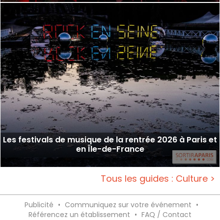
Les festivals de musique de la rentrée 2026 à Paris et
en Île-de-France
Tous les guides : Culture >
Publicité
•
Communiquez sur votre événement
•
Référencez un établissement
•
FAQ / Contact