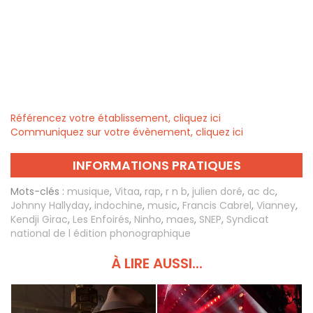
Référencez votre établissement, cliquez ici
Communiquez sur votre évènement, cliquez ici
INFORMATIONS PRATIQUES
Mots-clés :
musique
,
Vitaa
,
rap
,
r n b
,
julien doré
,
ac dc
,
Johnny Hallyday
,
indochine
,
music
,
Francis Cabrel
,
Vianney
,
Kendji Girac
,
Les Enfoirés
,
Ninho
,
maes
,
SNEP
,
Syndicat
national de l édition phonographique
À LIRE AUSSI...