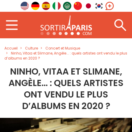
Accueil
Culture
Concert et Musique
Ninho, Vitaa et Slimane, Angèle... : quels artistes ont vendu le plus
d’albums en 2020 ?
NINHO, VITAA ET SLIMANE,
ANGÈLE... : QUELS ARTISTES
ONT VENDU LE PLUS
D’ALBUMS EN 2020 ?