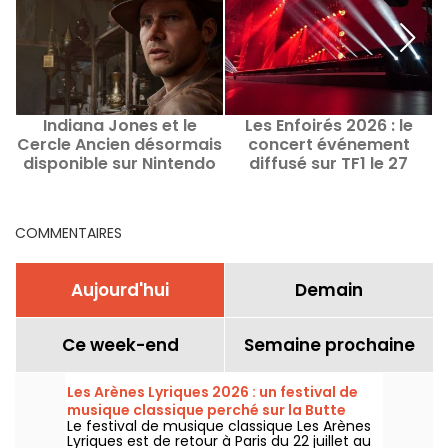
Indiana Jones et le
Les Enfoirés 2026 : le
Cercle Ancien désormais
concert événement
disponible sur Nintendo
diffusé sur TF1 le 27
"
Switch 2
février
:
COMMENTAIRES
Aujourd'hui
Demain
Ce week-end
Semaine prochaine
Les Arènes Lyriques 2026 : un festival de
musique classique perché sur la Butte
Le festival de musique classique Les Arènes
Montmartre
Lyriques est de retour à Paris du 22 juillet au