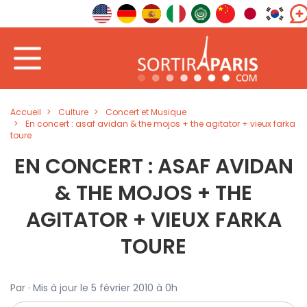
Accueil
Culture
Concert et Musique
En concert : asaf avidan & the mojos + the agitator + vieux farka
toure
EN CONCERT : ASAF AVIDAN
& THE MOJOS + THE
AGITATOR + VIEUX FARKA
TOURE
Par · Mis à jour le 5 février 2010 à 0h