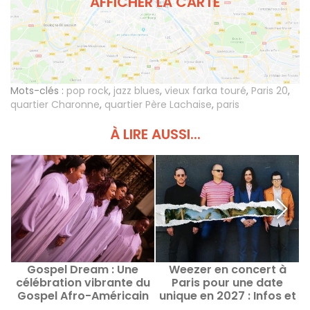
AFFICHER LA CARTE
Mots-clés :
pop rock
,
jazz blues
,
vieux farka touré
,
Paris 20
,
quartier Charonne
,
quartier Père Lachaise
,
paris
À LIRE AUSSI...
Gospel Dream : Une
Weezer en concert à
célébration vibrante du
Paris pour une date
Gospel Afro-Américain
unique en 2027 : Infos et
en août 2026 à Paris
date de lancement de la