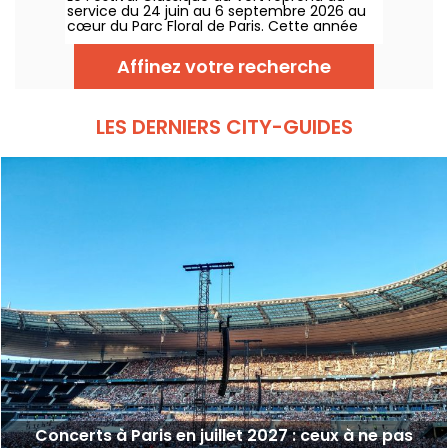
service du 24 juin au 6 septembre 2026 au
cœur du Parc Floral de Paris. Cette année
encore, Classique au Vert invite les
mélomanes et les néophytes à prendre du
Affinez votre recherche
bon tempo et du beau temps auprès
d’artistes reconnus et en devenir.
LES DERNIERS CITY-GUIDES
Concerts à Paris en juillet 2027 : ceux à ne pas