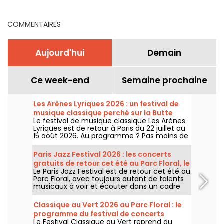
billetterie
COMMENTAIRES
Aujourd'hui
Demain
Ce week-end
Semaine prochaine
Les Arènes Lyriques 2026 : un festival de
musique classique perché sur la Butte
Le festival de musique classique Les Arènes
Montmartre
Lyriques est de retour à Paris du 22 juillet au
15 août 2026. Au programme ? Pas moins de
16 concerts donnés au sein des Arènes de
Montmartre, un cadre idyllique pour écouter
Paris Jazz Festival 2026 : les concerts
les grands classiques.
gratuits de retour cet été au Parc Floral, le
Le Paris Jazz Festival est de retour cet été au
programme
Parc Floral, avec toujours autant de talents
musicaux à voir et écouter dans un cadre
bucolique. Voici le programme des concerts
gratuits à découvrir du 24 juin au 6
Classique au Vert 2026 au Parc Floral : le
septembre 2026 !
programme du festival de concerts
Le Festival Classique au Vert reprend du
gratuits