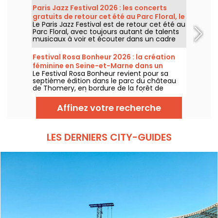
Montmartre, un cadre idyllique pour écouter
Paris Jazz Festival 2026 : les concerts
les grands classiques.
gratuits de retour cet été au Parc Floral, le
Le Paris Jazz Festival est de retour cet été au
programme
Parc Floral, avec toujours autant de talents
musicaux à voir et écouter dans un cadre
bucolique. Voici le programme des concerts
gratuits à découvrir du 24 juin au 6
Festival Rosa Bonheur 2026 : la création
septembre 2026 !
féminine en Seine-et-Marne dans un
Le Festival Rosa Bonheur revient pour sa
château
septième édition dans le parc du château
de Thomery, en bordure de la forêt de
Fontainebleau (Seine-et-Marne), du 4 juillet
au 29 août 2026, avec une programmation
Affinez votre recherche
entièrement dédiée à la création féminine
et au matrimoine.
LES DERNIERS CITY-GUIDES