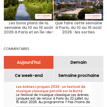
Les bons plans de la
Que faire cette semaine
N
semaine du 10 au 16 août
à Paris, du 10 au 16 août
2026 à Paris et en Île-de-
2026 : les sorties
p
France
incontournables
COMMENTAIRES
Aujourd'hui
Demain
Ce week-end
Semaine prochaine
Les Arènes Lyriques 2026 : un festival de
musique classique perché sur la Butte
Le festival de musique classique Les Arènes
Montmartre
Lyriques est de retour à Paris du 22 juillet au
15 août 2026. Au programme ? Pas moins de
16 concerts donnés au sein des Arènes de