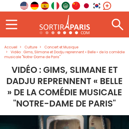
Accueil
Culture
Concert et Musique
Vidéo : Gims, Slimane et Dadju reprennent « Belle » de la comédie
musicale "Notre-Dame de Paris"
VIDÉO : GIMS, SLIMANE ET
DADJU REPRENNENT « BELLE
» DE LA COMÉDIE MUSICALE
"NOTRE-DAME DE PARIS"