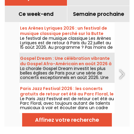
Ce week-end
Semaine prochaine
Les Arènes Lyriques 2026 : un festival de
musique classique perché sur la Butte
Le festival de musique classique Les Arènes
Montmartre
Lyriques est de retour à Paris du 22 juillet au
15 août 2026. Au programme ? Pas moins de
16 concerts donnés au sein des Arènes de
Montmartre, un cadre idyllique pour écouter
Gospel Dream : Une célébration vibrante
les grands classiques.
du Gospel Afro-Américain en août 2026 à
La chorale Gospel Dream investit les plus
Paris
belles églises de Paris pour une série de
concerts exceptionnels en août 2026. Une
expérience musicale unique qui célèbre
l'espoir, l'unité et la résilience à travers les
Paris Jazz Festival 2026 : les concerts
chants authentiques de l'Église Afro-
gratuits de retour cet été au Parc Floral, le
Américaine.
Le Paris Jazz Festival est de retour cet été au
programme
Parc Floral, avec toujours autant de talents
musicaux à voir et écouter dans un cadre
bucolique. Voici le programme des concerts
gratuits à découvrir du 24 juin au 6
Affinez votre recherche
septembre 2026 !