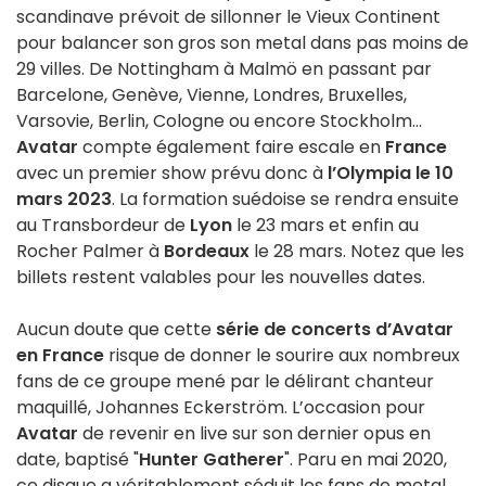
scandinave prévoit de sillonner le Vieux Continent
pour balancer son gros son metal dans pas moins de
29 villes. De Nottingham à Malmö en passant par
Barcelone, Genève, Vienne, Londres, Bruxelles,
Varsovie, Berlin, Cologne ou encore Stockholm...
Avatar
compte également faire escale en
France
avec un premier show prévu donc à
l’Olympia le 10
mars 2023
. La formation suédoise se rendra ensuite
au Transbordeur de
Lyon
le 23 mars et enfin au
Rocher Palmer à
Bordeaux
le 28 mars. Notez que les
billets restent valables pour les nouvelles dates.
Aucun doute que cette
série de concerts d’Avatar
en France
risque de donner le sourire aux nombreux
fans de ce groupe mené par le délirant chanteur
maquillé, Johannes Eckerström. L’occasion pour
Avatar
de revenir en live sur son dernier opus en
date, baptisé "
Hunter Gatherer
". Paru en mai 2020,
ce disque a véritablement séduit les fans de metal