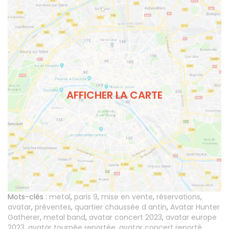
AFFICHER LA CARTE
Mots-clés :
metal
,
paris 9
,
mise en vente
,
réservations
,
avatar
,
préventes
,
quartier chaussée d antin
,
Avatar Hunter
Gatherer
,
metal band
,
avatar concert 2023
,
avatar europe
2023
,
avatar tournée reportée
,
avatar concert reporté
,