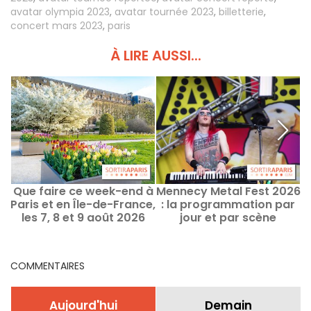
avatar olympia 2023
,
avatar tournée 2023
,
billetterie
,
concert mars 2023
,
paris
À LIRE AUSSI...
Que faire ce week-end à
Mennecy Metal Fest 2026
Paris et en Île-de-France,
: la programmation par
c
les 7, 8 et 9 août 2026
jour et par scène
COMMENTAIRES
Aujourd'hui
Demain