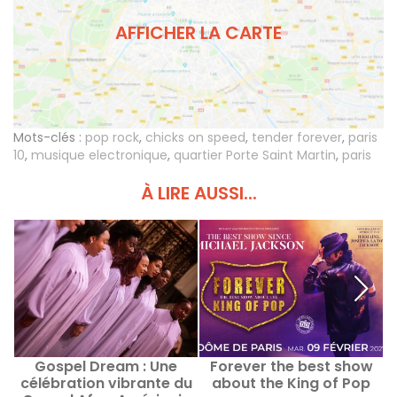
AFFICHER LA CARTE
Mots-clés :
pop rock
,
chicks on speed
,
tender forever
,
paris
10
,
musique electronique
,
quartier Porte Saint Martin
,
paris
À LIRE AUSSI...
Gospel Dream : Une
Forever the best show
célébration vibrante du
about the King of Pop