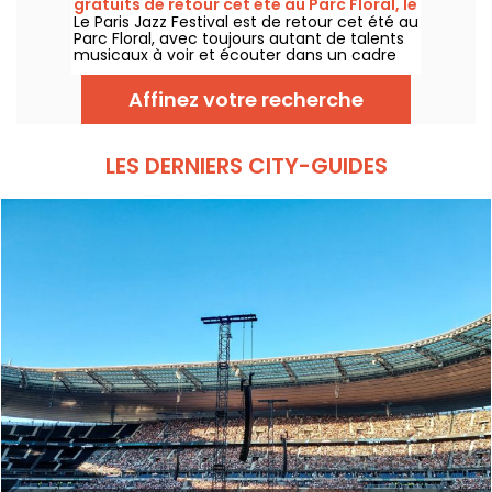
gratuits de retour cet été au Parc Floral, le
Américaine.
Le Paris Jazz Festival est de retour cet été au
programme
Parc Floral, avec toujours autant de talents
musicaux à voir et écouter dans un cadre
bucolique. Voici le programme des concerts
gratuits à découvrir du 24 juin au 6
Affinez votre recherche
septembre 2026 !
LES DERNIERS CITY-GUIDES