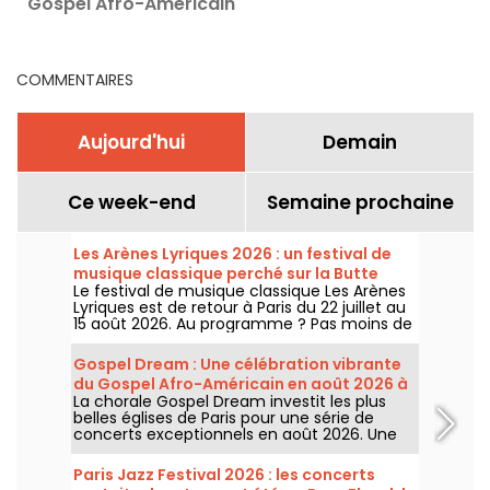
Gospel Afro-Américain
u
en août 2026 à Paris
d
COMMENTAIRES
Aujourd'hui
Demain
Ce week-end
Semaine prochaine
Les Arènes Lyriques 2026 : un festival de
musique classique perché sur la Butte
Le festival de musique classique Les Arènes
Montmartre
Lyriques est de retour à Paris du 22 juillet au
15 août 2026. Au programme ? Pas moins de
16 concerts donnés au sein des Arènes de
Montmartre, un cadre idyllique pour écouter
Gospel Dream : Une célébration vibrante
les grands classiques.
du Gospel Afro-Américain en août 2026 à
La chorale Gospel Dream investit les plus
Paris
belles églises de Paris pour une série de
concerts exceptionnels en août 2026. Une
expérience musicale unique qui célèbre
l'espoir, l'unité et la résilience à travers les
Paris Jazz Festival 2026 : les concerts
chants authentiques de l'Église Afro-