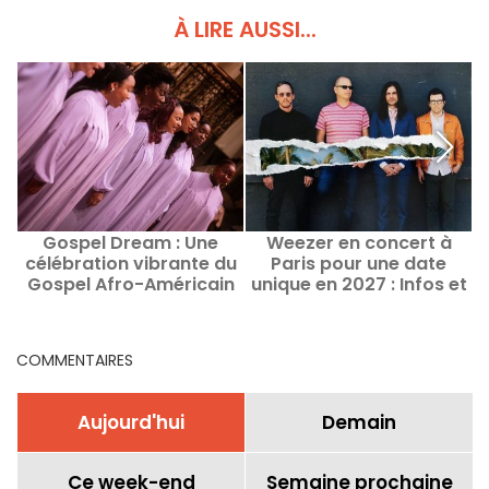
À LIRE AUSSI...
Gospel Dream : Une
Weezer en concert à
célébration vibrante du
Paris pour une date
Gospel Afro-Américain
unique en 2027 : Infos et
en août 2026 à Paris
date de lancement de la
billetterie
COMMENTAIRES
Aujourd'hui
Demain
Ce week-end
Semaine prochaine