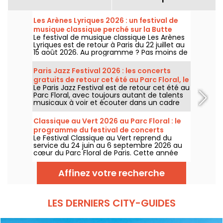
Les Arènes Lyriques 2026 : un festival de
musique classique perché sur la Butte
Le festival de musique classique Les Arènes
Montmartre
Lyriques est de retour à Paris du 22 juillet au
15 août 2026. Au programme ? Pas moins de
16 concerts donnés au sein des Arènes de
Montmartre, un cadre idyllique pour écouter
Paris Jazz Festival 2026 : les concerts
les grands classiques.
gratuits de retour cet été au Parc Floral, le
Le Paris Jazz Festival est de retour cet été au
programme
Parc Floral, avec toujours autant de talents
musicaux à voir et écouter dans un cadre
bucolique. Voici le programme des concerts
gratuits à découvrir du 24 juin au 6
Classique au Vert 2026 au Parc Floral : le
septembre 2026 !
programme du festival de concerts
Le Festival Classique au Vert reprend du
gratuits
service du 24 juin au 6 septembre 2026 au
cœur du Parc Floral de Paris. Cette année
encore, Classique au Vert invite les
mélomanes et les néophytes à prendre du
Affinez votre recherche
bon tempo et du beau temps auprès
d’artistes reconnus et en devenir.
LES DERNIERS CITY-GUIDES