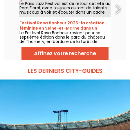
Le Paris Jazz Festival est de retour cet été au
programme
Parc Floral, avec toujours autant de talents
musicaux à voir et écouter dans un cadre
bucolique. Voici le programme des concerts
gratuits à découvrir du 24 juin au 6
Festival Rosa Bonheur 2026 : la création
septembre 2026 !
féminine en Seine-et-Marne dans un
Le Festival Rosa Bonheur revient pour sa
château
septième édition dans le parc du château
de Thomery, en bordure de la forêt de
Fontainebleau (Seine-et-Marne), du 4 juillet
au 29 août 2026, avec une programmation
Affinez votre recherche
entièrement dédiée à la création féminine
et au matrimoine.
LES DERNIERS CITY-GUIDES