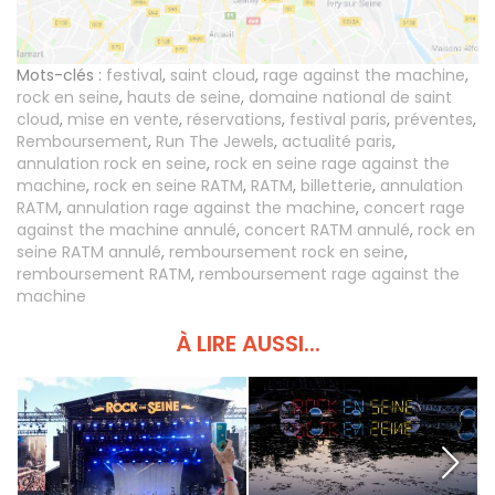
Mots-clés :
festival
,
saint cloud
,
rage against the machine
,
rock en seine
,
hauts de seine
,
domaine national de saint
cloud
,
mise en vente
,
réservations
,
festival paris
,
préventes
,
Remboursement
,
Run The Jewels
,
actualité paris
,
annulation rock en seine
,
rock en seine rage against the
machine
,
rock en seine RATM
,
RATM
,
billetterie
,
annulation
RATM
,
annulation rage against the machine
,
concert rage
against the machine annulé
,
concert RATM annulé
,
rock en
seine RATM annulé
,
remboursement rock en seine
,
remboursement RATM
,
remboursement rage against the
machine
À LIRE AUSSI...