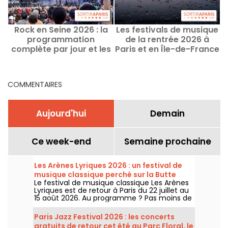
Rock en Seine 2026 : la
Les festivals de musique
programmation
de la rentrée 2026 à
complète par jour et les
Paris et en Île-de-France
horaires des concerts
COMMENTAIRES
Aujourd'hui
Demain
Ce week-end
Semaine prochaine
Les Arènes Lyriques 2026 : un festival de
musique classique perché sur la Butte
Le festival de musique classique Les Arènes
Montmartre
Lyriques est de retour à Paris du 22 juillet au
15 août 2026. Au programme ? Pas moins de
16 concerts donnés au sein des Arènes de
Montmartre, un cadre idyllique pour écouter
Paris Jazz Festival 2026 : les concerts
les grands classiques.
gratuits de retour cet été au Parc Floral, le