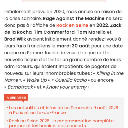
Initialement prévu en 2020, mais annulé en raison de
la crise sanitaire,
Rage Against The Machine
ne sera
donc pas à l’affiche de
Rock en Seine
en
2022
.
Zack
de la Rocha
,
Tim Commerford
,
Tom Morello
et
Brad Wilk
avaient initialement donné rendez-vous à
leurs fans franciliens le
mardi 30 août
pour une date
unique en France. Inutile de vous dire que cette
nouvelle risque d'attrister un grand nombre de leurs
admirateurs, qui étaient impatients de pogoter de
nouveau sur leurs innombrables tubes : «
Killing in the
Name
», «
Wake Up
», «
Guerilla Radio
» ou encore
«
Bombtrack
» et «
Know your enemy
».
À LIRE AUSSI
Les actualités et infos de ce Dimanche 9 août 2026
à Paris et en Ile-de-France
Rock en Seine 2026 : la programmation complète
par jour et les horaires des concerts