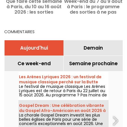
Que faire cette semaine
Week-end du 7 au 9 août
à Paris, du 10 au 16 août
à Paris : le programme
e
2026 : les sorties
des sorties à ne pas
d
incontournables
manquer
COMMENTAIRES
Aujourd'hui
Demain
Ce week-end
Semaine prochaine
Les Arènes Lyriques 2026 : un festival de
musique classique perché sur la Butte
Le festival de musique classique Les Arènes
Montmartre
Lyriques est de retour à Paris du 22 juillet au
15 août 2026. Au programme ? Pas moins de
16 concerts donnés au sein des Arènes de
Montmartre, un cadre idyllique pour écouter
Gospel Dream : Une célébration vibrante
les grands classiques.
du Gospel Afro-Américain en août 2026 à
La chorale Gospel Dream investit les plus
Paris
belles églises de Paris pour une série de
concerts exceptionnels en août 2026. Une