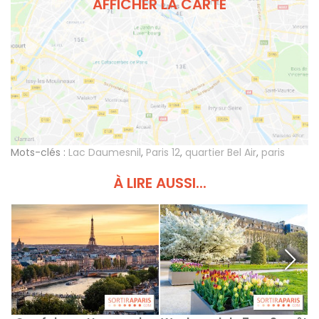
AFFICHER LA CARTE
Mots-clés :
Lac Daumesnil
,
Paris 12
,
quartier Bel Air
,
paris
À LIRE AUSSI...