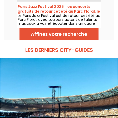
expérience musicale unique qui célèbre
l'espoir, l'unité et la résilience à travers les
Paris Jazz Festival 2026 : les concerts
chants authentiques de l'Église Afro-
gratuits de retour cet été au Parc Floral, le
Américaine.
Le Paris Jazz Festival est de retour cet été au
programme
Parc Floral, avec toujours autant de talents
musicaux à voir et écouter dans un cadre
bucolique. Voici le programme des concerts
gratuits à découvrir du 24 juin au 6
Affinez votre recherche
septembre 2026 !
LES DERNIERS CITY-GUIDES