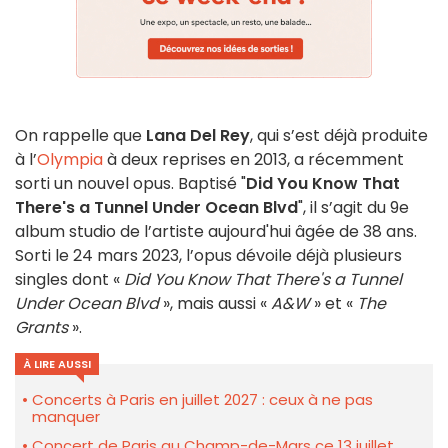
On rappelle que
Lana Del Rey
, qui s’est déjà produite
à l’
Olympia
à deux reprises en 2013, a récemment
sorti un nouvel opus. Baptisé "
Did You Know That
There's a Tunnel Under Ocean Blvd
", il s’agit du 9e
album studio de l’artiste aujourd'hui âgée de 38 ans.
Sorti le 24 mars 2023, l’opus dévoile déjà plusieurs
singles dont «
Did You Know That There's a Tunnel
Under Ocean Blvd
», mais aussi «
A&W
» et «
The
Grants
».
À LIRE AUSSI
Concerts à Paris en juillet 2027 : ceux à ne pas
manquer
Concert de Paris au Champ-de-Mars ce 13 juillet