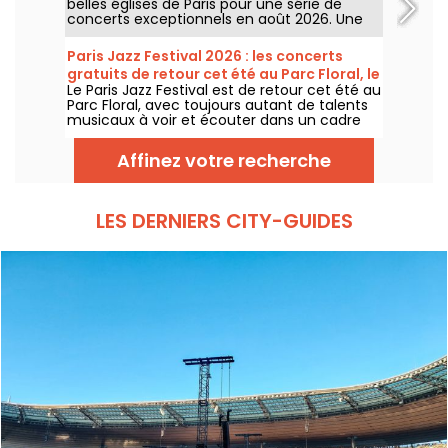
belles églises de Paris pour une série de
concerts exceptionnels en août 2026. Une
expérience musicale unique qui célèbre
l'espoir, l'unité et la résilience à travers les
Paris Jazz Festival 2026 : les concerts
chants authentiques de l'Église Afro-
gratuits de retour cet été au Parc Floral, le
Américaine.
Le Paris Jazz Festival est de retour cet été au
programme
Parc Floral, avec toujours autant de talents
musicaux à voir et écouter dans un cadre
bucolique. Voici le programme des concerts
gratuits à découvrir du 24 juin au 6
Affinez votre recherche
septembre 2026 !
LES DERNIERS CITY-GUIDES