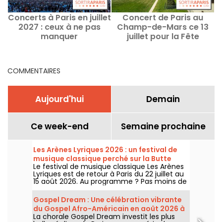
Concerts à Paris en juillet
Concert de Paris au
2027 : ceux à ne pas
Champ-de-Mars ce 13
p
manquer
juillet pour la Fête
nationale, le programme
COMMENTAIRES
Aujourd'hui
Demain
Ce week-end
Semaine prochaine
Les Arènes Lyriques 2026 : un festival de
musique classique perché sur la Butte
Le festival de musique classique Les Arènes
Montmartre
Lyriques est de retour à Paris du 22 juillet au
15 août 2026. Au programme ? Pas moins de
16 concerts donnés au sein des Arènes de
Montmartre, un cadre idyllique pour écouter
Gospel Dream : Une célébration vibrante
les grands classiques.
du Gospel Afro-Américain en août 2026 à
La chorale Gospel Dream investit les plus
Paris