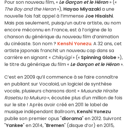
Pour son nouveau film, «
Le Garçon et le Héron
» («
The Boy and the Heron
»),
Hayao Miyazaki
a une
nouvelle fois fait appel à l’immense
Joe Hisaishi
.
Mais pas seulement, puisqu’un autre artiste, au nom
encore méconnu en France, est à l’origine de la
chanson du générique du nouveau film d’animation
du cinéaste. Son nom ?
Kenshi Yonezu
. A 32 ans, cet
artiste japonais franchit un nouveau cap dans sa
carrière en signant «
Chikyûgi
» («
Spinning Globe
»),
le titre du générique du film «
Le Garçon et le Héron
».
C’est en 2009 qu’il commence à se faire connaître
en publiant sur Vocaloid, un logiciel de synthèse
vocale, plusieurs chansons dont «
Musunde Hiraite
Rasetsu to Mukuro
», écoutée plus d'un million de fois
sur le site ! Après avoir créé en 2011 le label de
musique indépendant Ballroom,
Kenshi Yonezu
publie son premier opus "
diorama
" en 2012. Suivront
"
Yankee
" en 2014, "
Bremen
" (disque d’or) en 2015,