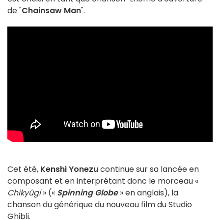
de "
Chainsaw Man
".
Cet été,
Kenshi Yonezu
continue sur sa lancée en
composant et en interprétant donc le morceau «
Chikyûgi
» («
Spinning Globe
» en anglais), la
chanson du générique du nouveau film du Studio
Ghibli.