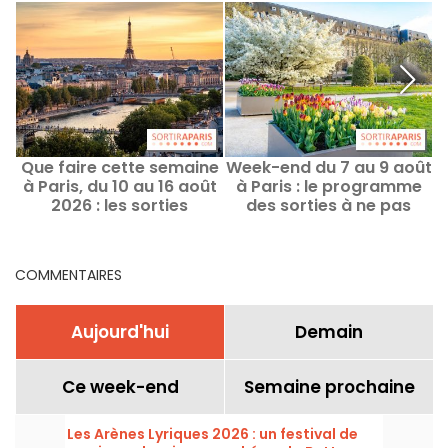
Que faire cette semaine
Week-end du 7 au 9 août
L
à Paris, du 10 au 16 août
à Paris : le programme
2026 : les sorties
des sorties à ne pas
incontournables
manquer
d
COMMENTAIRES
Aujourd'hui
Demain
Ce week-end
Semaine prochaine
Les Arènes Lyriques 2026 : un festival de