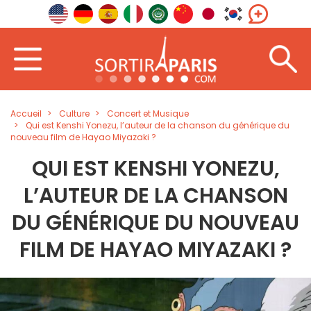
Accueil
Culture
Concert et Musique
Qui est Kenshi Yonezu, l’auteur de la chanson du générique du
nouveau film de Hayao Miyazaki ?
QUI EST KENSHI YONEZU,
L’AUTEUR DE LA CHANSON
DU GÉNÉRIQUE DU NOUVEAU
FILM DE HAYAO MIYAZAKI ?