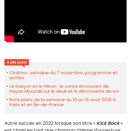
À LIRE AUSSI
Cinéma : semaine du 7 novembre, programme et
sorties
Le Garçon et le Héron : le conte émouvant de
Hayao Miyazaki sur le deuil et la découverte de soi
Bons plans de la semaine du 10 au 16 août 2026 à
Paris et en Île-de-France
Autre succès en 2022 lorsque son titre «
Kick Back
»
est choisi en tant que chanson-thème d'ouverture