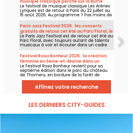
musique classique perché sur la Butte
Le festival de musique classique Les Arènes
Montmartre
Lyriques est de retour à Paris du 22 juillet au
15 août 2026. Au programme ? Pas moins de
16 concerts donnés au sein des Arènes de
Montmartre, un cadre idyllique pour écouter
Paris Jazz Festival 2026 : les concerts
les grands classiques.
gratuits de retour cet été au Parc Floral, le
Le Paris Jazz Festival est de retour cet été au
programme
Parc Floral, avec toujours autant de talents
musicaux à voir et écouter dans un cadre
bucolique. Voici le programme des concerts
gratuits à découvrir du 24 juin au 6
Festival Rosa Bonheur 2026 : la création
septembre 2026 !
féminine en Seine-et-Marne dans un
Le Festival Rosa Bonheur revient pour sa
château
septième édition dans le parc du château
de Thomery, en bordure de la forêt de
Fontainebleau (Seine-et-Marne), du 4 juillet
au 29 août 2026, avec une programmation
Affinez votre recherche
entièrement dédiée à la création féminine
et au matrimoine.
LES DERNIERS CITY-GUIDES