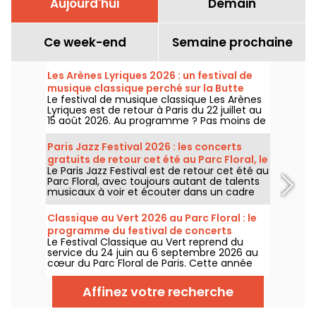
Aujourd'hui
Demain
Ce week-end
Semaine prochaine
Les Arènes Lyriques 2026 : un festival de
musique classique perché sur la Butte
Le festival de musique classique Les Arènes
Montmartre
Lyriques est de retour à Paris du 22 juillet au
15 août 2026. Au programme ? Pas moins de
16 concerts donnés au sein des Arènes de
Montmartre, un cadre idyllique pour écouter
Paris Jazz Festival 2026 : les concerts
les grands classiques.
gratuits de retour cet été au Parc Floral, le
Le Paris Jazz Festival est de retour cet été au
programme
Parc Floral, avec toujours autant de talents
musicaux à voir et écouter dans un cadre
bucolique. Voici le programme des concerts
gratuits à découvrir du 24 juin au 6
Classique au Vert 2026 au Parc Floral : le
septembre 2026 !
programme du festival de concerts
Le Festival Classique au Vert reprend du
gratuits
service du 24 juin au 6 septembre 2026 au
cœur du Parc Floral de Paris. Cette année
encore, Classique au Vert invite les
mélomanes et les néophytes à prendre du
Affinez votre recherche
bon tempo et du beau temps auprès
d’artistes reconnus et en devenir.