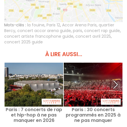
Mots-clés :
la fouine
,
Paris 12
,
Accor Arena Paris
,
quartier
Bercy
,
concert accor arena guide
,
paris
,
concert rap guide
,
concert artiste francophone guide
,
concert avril 2025
,
concert 2025 guide
À LIRE AUSSI...
Paris : 7 concerts de rap
Paris : 30 concerts
A
et hip-hop à ne pas
programmés en 2025 à
manquer en 2026
ne pas manquer