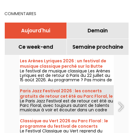
COMMENTAIRES
Aujourd'hui
Demain
Ce week-end
Semaine prochaine
Les Arènes Lyriques 2026 : un festival de
musique classique perché sur la Butte
Le festival de musique classique Les Arènes
Montmartre
Lyriques est de retour à Paris du 22 juillet au
15 août 2026. Au programme ? Pas moins de
16 concerts donnés au sein des Arènes de
Montmartre, un cadre idyllique pour écouter
Paris Jazz Festival 2026 : les concerts
les grands classiques.
gratuits de retour cet été au Parc Floral, le
Le Paris Jazz Festival est de retour cet été au
programme
Parc Floral, avec toujours autant de talents
musicaux à voir et écouter dans un cadre
bucolique. Voici le programme des concerts
gratuits à découvrir du 24 juin au 6
Classique au Vert 2026 au Parc Floral : le
septembre 2026 !
programme du festival de concerts
Le Festival Classique au Vert reprend du
gratuits