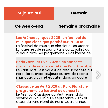
Aujourd'hui
Demain
Ce week-end
Semaine prochaine
Les Arènes Lyriques 2026 : un festival de
musique classique perché sur la Butte
Le festival de musique classique Les Arènes
Montmartre
Lyriques est de retour à Paris du 22 juillet au
15 août 2026. Au programme ? Pas moins de
16 concerts donnés au sein des Arènes de
Montmartre, un cadre idyllique pour écouter
Paris Jazz Festival 2026 : les concerts
les grands classiques.
gratuits de retour cet été au Parc Floral, le
Le Paris Jazz Festival est de retour cet été au
programme
Parc Floral, avec toujours autant de talents
musicaux à voir et écouter dans un cadre
bucolique. Voici le programme des concerts
gratuits à découvrir du 24 juin au 6
Classique au Vert 2026 au Parc Floral : le
septembre 2026 !
programme du festival de concerts
Le Festival Classique au Vert reprend du
gratuits
service du 24 juin au 6 septembre 2026 au
cœur du Parc Floral de Paris. Cette année
encore, Classique au Vert invite les