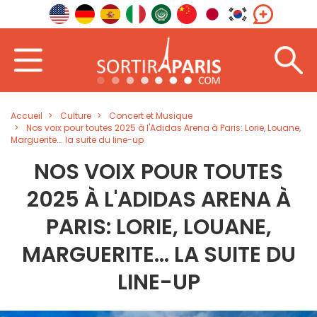
Accueil
Culture
Concert et Musique
Nos voix pour toutes 2025 à l'Adidas Arena à Paris: Lorie, Louane,
Marguerite... la suite du line-up
NOS VOIX POUR TOUTES
2025 À L'ADIDAS ARENA À
PARIS: LORIE, LOUANE,
MARGUERITE... LA SUITE DU
LINE-UP