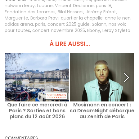
nolwenn leroy
,
Louane
,
Vincent Dedienne
,
paris 18
,
Fondation des femmes
,
Bilal Hassani
,
Jérémy Frérot
,
Marguerite
,
Barbara Pravi
,
quartier la chapelle
,
anne le nen
,
adidas arena
,
paris
,
concert 2025 guide
,
Solann
,
nos voix
pour toutes
,
concert novembre 2025
,
Ebony
,
Leroy Styleto
À LIRE AUSSI...
Que faire ce mercredi à
Mosimann en concert :
Paris ? Sorties et bons
sa DreamNight débarque
plans du 12 août 2026
au Zenith de Paris
COMMENTAIRES