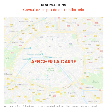
RÉSERVATIONS
Consultez les prix de cette billetterie
AFFICHER LA CARTE
Mots-clés :
Marine
,
lorie
,
muriel robin
,
Lio
,
gaëtan roussel
,