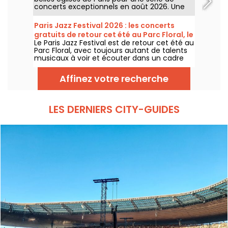
concerts exceptionnels en août 2026. Une
expérience musicale unique qui célèbre
l'espoir, l'unité et la résilience à travers les
Paris Jazz Festival 2026 : les concerts
chants authentiques de l'Église Afro-
gratuits de retour cet été au Parc Floral, le
Américaine.
Le Paris Jazz Festival est de retour cet été au
programme
Parc Floral, avec toujours autant de talents
musicaux à voir et écouter dans un cadre
bucolique. Voici le programme des concerts
gratuits à découvrir du 24 juin au 6
Affinez votre recherche
septembre 2026 !
LES DERNIERS CITY-GUIDES