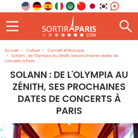
Accueil
Culture
Concert et Musique
Solann : de l'Olympia au Zénith, ses prochaines dates de
concerts à Paris
SOLANN : DE L'OLYMPIA AU
ZÉNITH, SES PROCHAINES
DATES DE CONCERTS À
PARIS