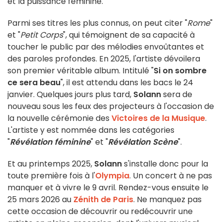
et la puissance féminine.
Parmi ses titres les plus connus, on peut citer "
Rome
"
et "
Petit Corps
", qui témoignent de sa capacité à
toucher le public par des mélodies envoûtantes et
des paroles profondes. En 2025, l'artiste dévoilera
son premier véritable album. Intitulé "
Si on sombre
ce sera beau
", il est attendu dans les bacs le 24
janvier. Quelques jours plus tard,
Solann
sera de
nouveau sous les feux des projecteurs à l'occasion de
la nouvelle cérémonie des
Victoires de la Musique
.
L'artiste y est nommée dans les catégories
"
Révélation féminine
" et "
Révélation Scène
".
Et au printemps 2025,
Solann
s'installe donc pour la
toute première fois à l'
Olympia
. Un concert à ne pas
manquer et à vivre le 9 avril. Rendez-vous ensuite le
25 mars 2026 au
Zénith de Paris
. Ne manquez pas
cette occasion de découvrir ou redécouvrir une