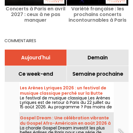
Concerts à Paris en avril
Variété française : les
2027 : ceux à ne pas
prochains concerts
manquer
incontournables à Paris
C
COMMENTAIRES
Aujourd'hui
Demain
Ce week-end
Semaine prochaine
Les Arènes Lyriques 2026 : un festival de
musique classique perché sur la Butte
Le festival de musique classique Les Arènes
Montmartre
Lyriques est de retour à Paris du 22 juillet au
15 août 2026. Au programme ? Pas moins de
16 concerts donnés au sein des Arènes de
Montmartre, un cadre idyllique pour écouter
Gospel Dream : Une célébration vibrante
les grands classiques.
du Gospel Afro-Américain en août 2026 à
La chorale Gospel Dream investit les plus
Paris
belles églises de Paris pour une série de