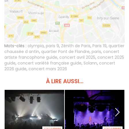
Mots-clés :
olympia
,
paris 9
,
Zénith de Paris
,
Paris 19
,
quartier
chaussée d antin
,
quartier Pont de Flandre
,
paris
,
concert
artiste francophone guide
,
concert avril 2025
,
concert 2025
guide
,
concert variété française guide
,
Solann
,
concert
2026 guide
,
concert mars 2026
À LIRE AUSSI...