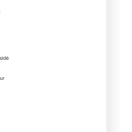
t
ésidé
ur