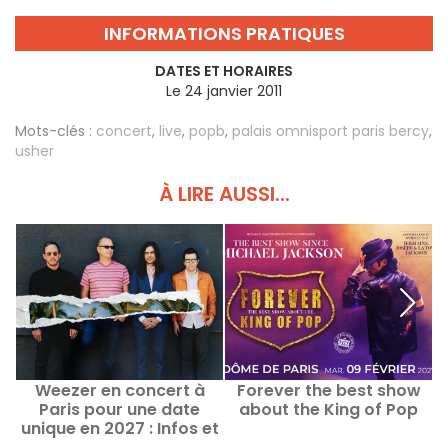
INFORMATIONS PRATIQUES
DATES ET HORAIRES
Le 24 janvier 2011
Mots-clés :
concert
,
live
,
popb
,
palais omnisport paris bercy
,
usher
À LIRE AUSSI...
Weezer en concert à
Forever the best show
Paris pour une date
about the King of Pop
unique en 2027 : Infos et
date de lancement de la