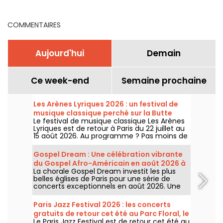
billetterie
COMMENTAIRES
Aujourd'hui
Demain
Ce week-end
Semaine prochaine
Les Arènes Lyriques 2026 : un festival de
musique classique perché sur la Butte
Le festival de musique classique Les Arènes
Montmartre
Lyriques est de retour à Paris du 22 juillet au
15 août 2026. Au programme ? Pas moins de
16 concerts donnés au sein des Arènes de
Montmartre, un cadre idyllique pour écouter
Gospel Dream : Une célébration vibrante
les grands classiques.
du Gospel Afro-Américain en août 2026 à
La chorale Gospel Dream investit les plus
Paris
belles églises de Paris pour une série de
concerts exceptionnels en août 2026. Une
expérience musicale unique qui célèbre
l'espoir, l'unité et la résilience à travers les
Paris Jazz Festival 2026 : les concerts
chants authentiques de l'Église Afro-
gratuits de retour cet été au Parc Floral, le
Américaine.
Le Paris Jazz Festival est de retour cet été au
programme