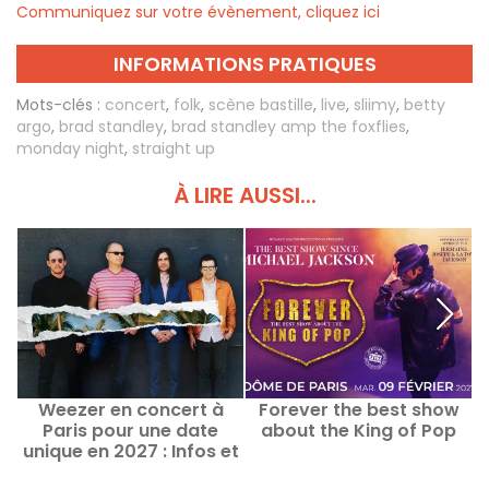
Communiquez sur votre évènement, cliquez ici
INFORMATIONS PRATIQUES
Mots-clés :
concert
,
folk
,
scène bastille
,
live
,
sliimy
,
betty
argo
,
brad standley
,
brad standley amp the foxflies
,
monday night
,
straight up
À LIRE AUSSI...
Weezer en concert à
Forever the best show
Paris pour une date
about the King of Pop
unique en 2027 : Infos et
date de lancement de la