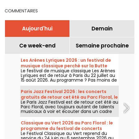
billetterie
COMMENTAIRES
Aujourd'hui
Demain
Ce week-end
Semaine prochaine
Les Arènes Lyriques 2026 : un festival de
musique classique perché sur la Butte
Le festival de musique classique Les Arènes
Montmartre
Lyriques est de retour à Paris du 22 juillet au
15 août 2026. Au programme ? Pas moins de
16 concerts donnés au sein des Arènes de
Montmartre, un cadre idyllique pour écouter
Paris Jazz Festival 2026 : les concerts
les grands classiques.
gratuits de retour cet été au Parc Floral, le
Le Paris Jazz Festival est de retour cet été au
programme
Parc Floral, avec toujours autant de talents
musicaux à voir et écouter dans un cadre
bucolique. Voici le programme des concerts
gratuits à découvrir du 24 juin au 6
Classique au Vert 2026 au Parc Floral : le
septembre 2026 !
programme du festival de concerts
Le Festival Classique au Vert reprend du
gratuits
service du 24 juin au 6 septembre 2026 au