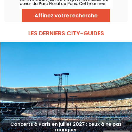
cœur du Parc Floral de Paris. Cette année
encore, Classique au Vert invite les
mélomanes et les néophytes à prendre du
Affinez votre recherche
bon tempo et du beau temps auprès
d’artistes reconnus et en devenir.
LES DERNIERS CITY-GUIDES
Concerts à Paris en juillet 2027 : ceux à ne pas
manquer