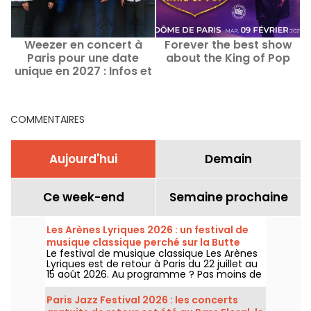
Weezer en concert à
Forever the best show
Paris pour une date
about the King of Pop
unique en 2027 : Infos et
date de lancement de la
billetterie
COMMENTAIRES
Aujourd'hui
Demain
Ce week-end
Semaine prochaine
Les Arènes Lyriques 2026 : un festival de
musique classique perché sur la Butte
Le festival de musique classique Les Arènes
Montmartre
Lyriques est de retour à Paris du 22 juillet au
15 août 2026. Au programme ? Pas moins de
16 concerts donnés au sein des Arènes de
Montmartre, un cadre idyllique pour écouter
Paris Jazz Festival 2026 : les concerts
les grands classiques.