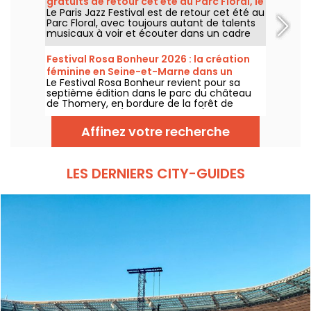
gratuits de retour cet été au Parc Floral, le
Le Paris Jazz Festival est de retour cet été au
programme
Parc Floral, avec toujours autant de talents
musicaux à voir et écouter dans un cadre
bucolique. Voici le programme des concerts
gratuits à découvrir du 24 juin au 6
Festival Rosa Bonheur 2026 : la création
septembre 2026 !
féminine en Seine-et-Marne dans un
Le Festival Rosa Bonheur revient pour sa
château
septième édition dans le parc du château
de Thomery, en bordure de la forêt de
Fontainebleau (Seine-et-Marne), du 4 juillet
au 29 août 2026, avec une programmation
Affinez votre recherche
entièrement dédiée à la création féminine
et au matrimoine.
LES DERNIERS CITY-GUIDES