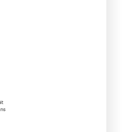
it
ans