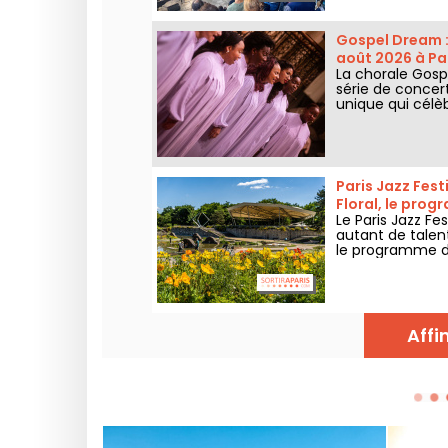
Gospel Dream :
août 2026 à Pa
La chorale Gospe
série de concer
unique qui célèbr
authentiques de 
Paris Jazz Fest
Floral, le pro
Le Paris Jazz Fe
autant de talen
le programme de
2026 !
Affi