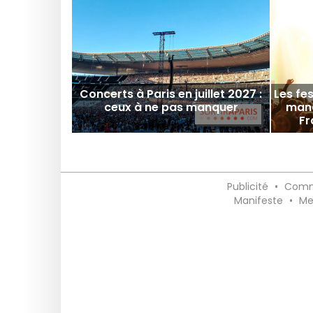
Concerts à Paris en juillet 2027 :
Les fe
ceux à ne pas manquer
manq
Fr
Publicité
•
Comm
Manifeste
•
Me