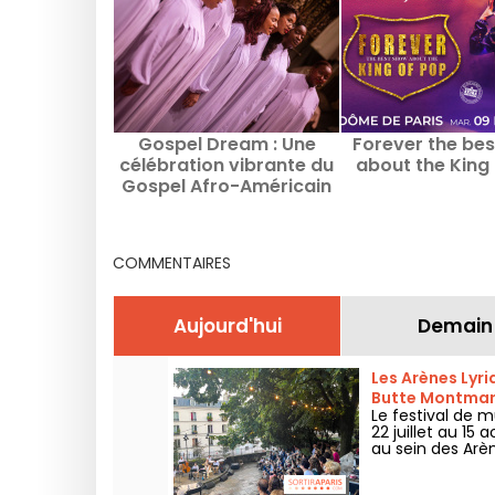
Gospel Dream : Une
Forever the be
célébration vibrante du
about the King
Gospel Afro-Américain
en août 2026 à Paris
COMMENTAIRES
Aujourd'hui
Demain
Les Arènes Lyri
Butte Montmar
Le festival de m
22 juillet au 1
au sein des Arè
grands classiqu