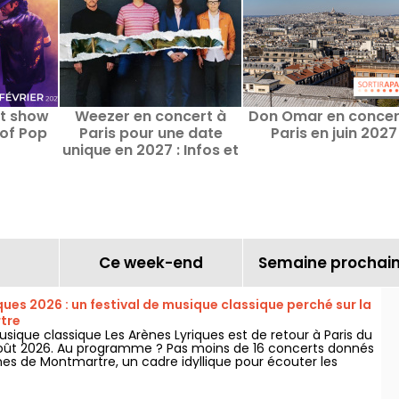
st show
Weezer en concert à
Don Omar en concer
 of Pop
Paris pour une date
Paris en juin 2027
unique en 2027 : Infos et
date de lancement de la
billetterie
Ce week-end
Semaine prochai
ques 2026 : un festival de musique classique perché sur la
tre
usique classique Les Arènes Lyriques est de retour à Paris du
5 août 2026. Au programme ? Pas moins de 16 concerts donnés
nes de Montmartre, un cadre idyllique pour écouter les
es.