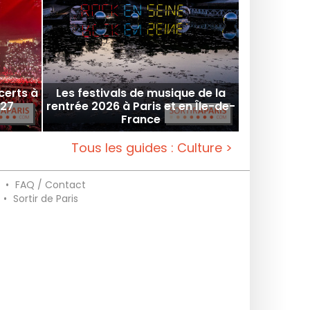
certs à
Les festivals de musique de la
027
rentrée 2026 à Paris et en Île-de-
France
Tous les guides : Culture >
•
FAQ / Contact
•
Sortir de Paris