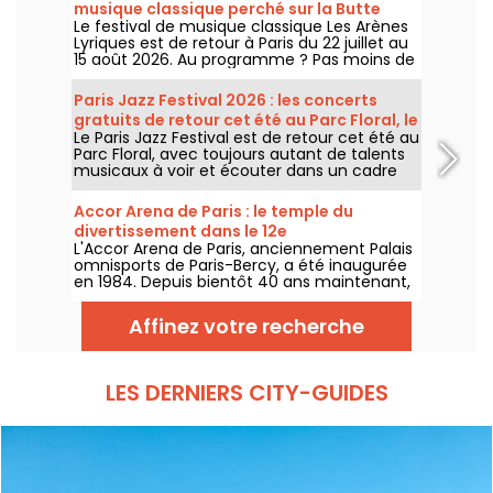
musique classique perché sur la Butte
Le festival de musique classique Les Arènes
Montmartre
Lyriques est de retour à Paris du 22 juillet au
15 août 2026. Au programme ? Pas moins de
16 concerts donnés au sein des Arènes de
Montmartre, un cadre idyllique pour écouter
Paris Jazz Festival 2026 : les concerts
les grands classiques.
gratuits de retour cet été au Parc Floral, le
Le Paris Jazz Festival est de retour cet été au
programme
Parc Floral, avec toujours autant de talents
musicaux à voir et écouter dans un cadre
bucolique. Voici le programme des concerts
gratuits à découvrir du 24 juin au 6
Accor Arena de Paris : le temple du
septembre 2026 !
divertissement dans le 12e
L'Accor Arena de Paris, anciennement Palais
omnisports de Paris-Bercy, a été inaugurée
en 1984. Depuis bientôt 40 ans maintenant,
cette célèbre salle de divertissement située
dans le 12e arrondissement de la capitale
Affinez votre recherche
comble les yeux et les oreilles des
Parisiennes et des Parisiens grâce à des
concerts de légende, des spectacles
d’humour et des événements sportifs
LES DERNIERS CITY-GUIDES
marquants.