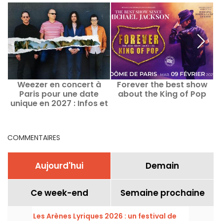
Weezer en concert à
Forever the best show
Paris pour une date
about the King of Pop
n
unique en 2027 : Infos et
l
date de lancement de la
billetterie
COMMENTAIRES
Aujourd'hui
Demain
Ce week-end
Semaine prochaine
Les Arènes Lyriques 2026 : un festival de