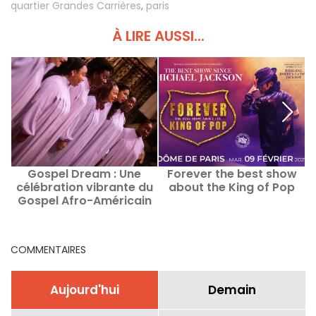
quartier Grandes Carrières
,
paris
À LIRE AUSSI...
Gospel Dream : Une
Forever the best show
célébration vibrante du
about the King of Pop
Gospel Afro-Américain
u
en août 2026 à Paris
d
COMMENTAIRES
Aujourd'hui
Demain