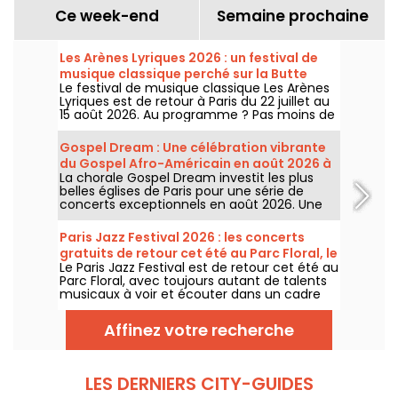
Ce week-end
Semaine prochaine
Les Arènes Lyriques 2026 : un festival de
musique classique perché sur la Butte
Le festival de musique classique Les Arènes
Montmartre
Lyriques est de retour à Paris du 22 juillet au
15 août 2026. Au programme ? Pas moins de
16 concerts donnés au sein des Arènes de
Montmartre, un cadre idyllique pour écouter
Gospel Dream : Une célébration vibrante
les grands classiques.
du Gospel Afro-Américain en août 2026 à
La chorale Gospel Dream investit les plus
Paris
belles églises de Paris pour une série de
concerts exceptionnels en août 2026. Une
expérience musicale unique qui célèbre
l'espoir, l'unité et la résilience à travers les
Paris Jazz Festival 2026 : les concerts
chants authentiques de l'Église Afro-
gratuits de retour cet été au Parc Floral, le
Américaine.
Le Paris Jazz Festival est de retour cet été au
programme
Parc Floral, avec toujours autant de talents
musicaux à voir et écouter dans un cadre
bucolique. Voici le programme des concerts
gratuits à découvrir du 24 juin au 6
Affinez votre recherche
septembre 2026 !
LES DERNIERS CITY-GUIDES