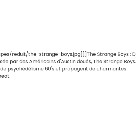
es/reduit/the-strange-boys.jpg]]]The Strange Boys : D
sée par des Américains d'Austin doués, The Strange Boys.
m de psychédélisme 60's et propagent de charmantes
beat.