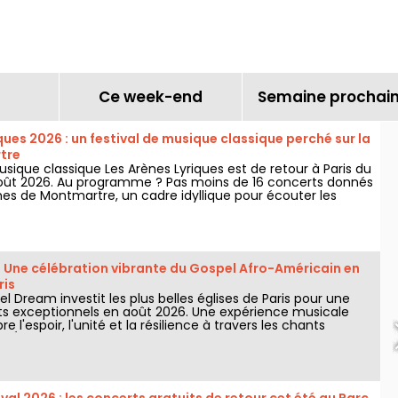
nt de la
e
Ce week-end
Semaine prochai
ques 2026 : un festival de musique classique perché sur la
tre
usique classique Les Arènes Lyriques est de retour à Paris du
5 août 2026. Au programme ? Pas moins de 16 concerts donnés
nes de Montmartre, un cadre idyllique pour écouter les
es.
 Une célébration vibrante du Gospel Afro-Américain en
ris
l Dream investit les plus belles églises de Paris pour une
ts exceptionnels en août 2026. Une expérience musicale
e l'espoir, l'unité et la résilience à travers les chants
l'Église Afro-Américaine.