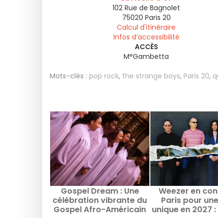
102 Rue de Bagnolet
75020
Paris 20
Calcul d'itinéraire
Infos d’accessibilité
ACCÈS
M°Gambetta
Mots-clés :
pop rock
,
the strange boys
,
Paris 20
,
q
Gospel Dream : Une
Weezer en con
célébration vibrante du
Paris pour un
Gospel Afro-Américain
unique en 2027 : 