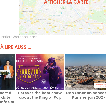
AFFICHER LA CARTE
uartier Charonne
,
paris
À LIRE AUSSI...
cert à
Forever the best show
Don Omar en concer
e date
about the King of Pop
Paris en juin 2027
Infos et