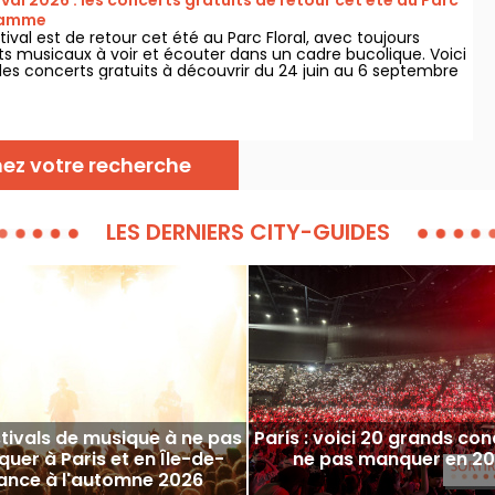
ival 2026 : les concerts gratuits de retour cet été au Parc
gramme
stival est de retour cet été au Parc Floral, avec toujours
ts musicaux à voir et écouter dans un cadre bucolique. Voici
s concerts gratuits à découvrir du 24 juin au 6 septembre
nez votre recherche
LES DERNIERS CITY-GUIDES
stivals de musique à ne pas
Paris : voici 20 grands con
uer à Paris et en Île-de-
ne pas manquer en 2
ance à l'automne 2026