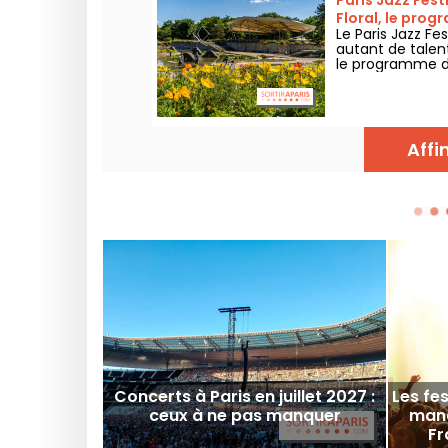
Paris Jazz Fest
Floral, le pro
Le Paris Jazz Fe
autant de talen
le programme de
2026 !
Affi
Concerts à Paris en juillet 2027 :
Les fe
ceux à ne pas manquer
manq
Fr