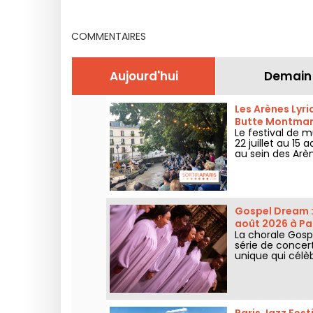
en août 2026 à Paris
date de lanceme
billetteri
COMMENTAIRES
Aujourd'hui
Demain
Les Arènes Lyri
Butte Montmar
Le festival de m
22 juillet au 1
au sein des Arè
grands classiqu
Gospel Dream :
août 2026 à Pa
La chorale Gospe
série de concer
unique qui célèbr
authentiques de 