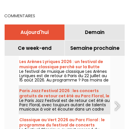
en août 2026 à Paris
date de lancement de la
billetterie
COMMENTAIRES
Aujourd'hui
Demain
Ce week-end
Semaine prochaine
Les Arènes Lyriques 2026 : un festival de
musique classique perché sur la Butte
Le festival de musique classique Les Arènes
Montmartre
Lyriques est de retour à Paris du 22 juillet au
15 août 2026. Au programme ? Pas moins de
16 concerts donnés au sein des Arènes de
Montmartre, un cadre idyllique pour écouter
Paris Jazz Festival 2026 : les concerts
les grands classiques.
gratuits de retour cet été au Parc Floral, le
Le Paris Jazz Festival est de retour cet été au
programme
Parc Floral, avec toujours autant de talents
musicaux à voir et écouter dans un cadre
bucolique. Voici le programme des concerts
gratuits à découvrir du 24 juin au 6
Classique au Vert 2026 au Parc Floral : le
septembre 2026 !
programme du festival de concerts