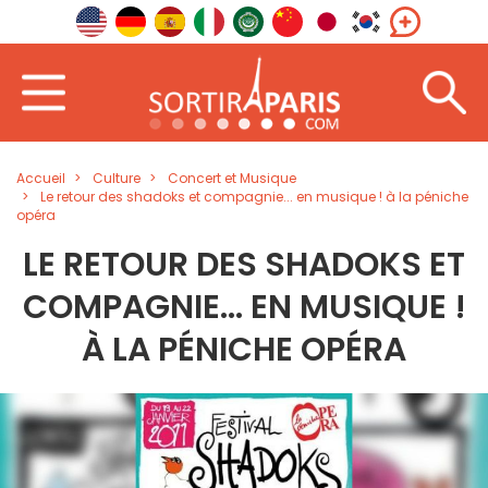
Accueil
Culture
Concert et Musique
Le retour des shadoks et compagnie... en musique ! à la péniche
opéra
LE RETOUR DES SHADOKS ET
COMPAGNIE... EN MUSIQUE !
À LA PÉNICHE OPÉRA