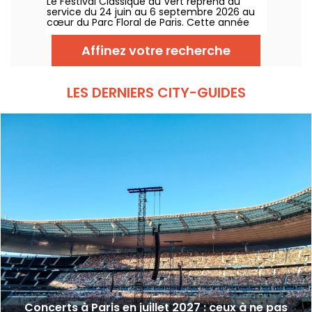
Le Festival Classique au Vert reprend du
gratuits
service du 24 juin au 6 septembre 2026 au
cœur du Parc Floral de Paris. Cette année
encore, Classique au Vert invite les
mélomanes et les néophytes à prendre du
Affinez votre recherche
bon tempo et du beau temps auprès
d’artistes reconnus et en devenir.
LES DERNIERS CITY-GUIDES
Concerts à Paris en juillet 2027 : ceux à ne pas