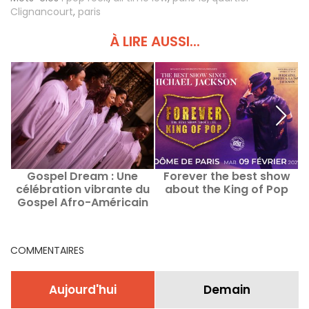
Clignancourt
,
paris
À LIRE AUSSI...
Gospel Dream : Une
Forever the best show
célébration vibrante du
about the King of Pop
Gospel Afro-Américain
u
en août 2026 à Paris
d
COMMENTAIRES
Aujourd'hui
Demain