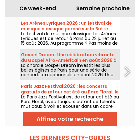
Ce week-end
Semaine prochaine
Les Arènes Lyriques 2026 : un festival de
musique classique perché sur la Butte
Le festival de musique classique Les Arènes
Montmartre
Lyriques est de retour à Paris du 22 juillet au
15 août 2026. Au programme ? Pas moins de
16 concerts donnés au sein des Arènes de
Montmartre, un cadre idyllique pour écouter
Gospel Dream : Une célébration vibrante
les grands classiques.
du Gospel Afro-Américain en août 2026 à
La chorale Gospel Dream investit les plus
Paris
belles églises de Paris pour une série de
concerts exceptionnels en août 2026. Une
expérience musicale unique qui célèbre
l'espoir, l'unité et la résilience à travers les
Paris Jazz Festival 2026 : les concerts
chants authentiques de l'Église Afro-
gratuits de retour cet été au Parc Floral, le
Américaine.
Le Paris Jazz Festival est de retour cet été au
programme
Parc Floral, avec toujours autant de talents
musicaux à voir et écouter dans un cadre
bucolique. Voici le programme des concerts
gratuits à découvrir du 24 juin au 6
Affinez votre recherche
septembre 2026 !
LES DERNIERS CITY-GUIDES