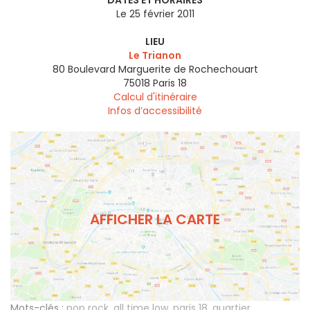
DATES ET HORAIRES
Le 25 février 2011
LIEU
Le Trianon
80 Boulevard Marguerite de Rochechouart
75018
Paris 18
Calcul d'itinéraire
Infos d’accessibilité
AFFICHER LA CARTE
Mots-clés :
pop rock
,
all time low
,
paris 18
,
quartier