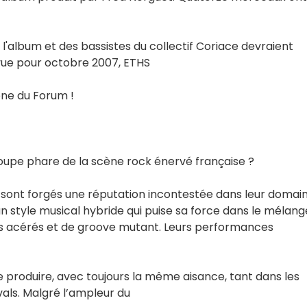
 l'album et des bassistes du collectif Coriace devraient
évue pour octobre 2007, ETHS
ène du Forum !
roupe phare de la scène rock énervé française ?
se sont forgés une réputation incontestée dans leur domai
ns un style musical hybride qui puise sa force dans le mélang
ffs acérés et de groove mutant. Leurs performances
se produire, avec toujours la même aisance, tant dans les
ivals. Malgré l’ampleur du