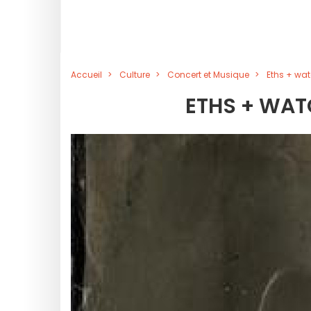
Accueil
Culture
Concert et Musique
Eths + wa
ETHS + WA