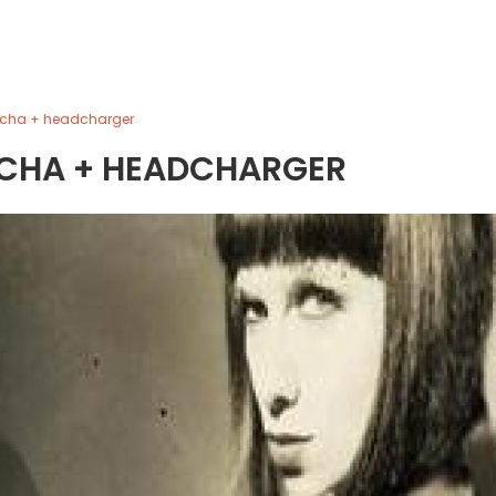
tcha + headcharger
TCHA + HEADCHARGER