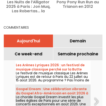
Les Nuits de l’Alligator
Pony Pony Run Run au
2025 à Paris : Jon Muq,
Trianon en 2012
Las Robertas... la
u
programmation
d
COMMENTAIRES
Aujourd'hui
Demain
Ce week-end
Semaine prochaine
Les Arènes Lyriques 2026 : un festival de
musique classique perché sur la Butte
Le festival de musique classique Les Arènes
Montmartre
Lyriques est de retour à Paris du 22 juillet au
15 août 2026. Au programme ? Pas moins de
16 concerts donnés au sein des Arènes de
Montmartre, un cadre idyllique pour écouter
Gospel Dream : Une célébration vibrante
les grands classiques.
du Gospel Afro-Américain en août 2026 à
La chorale Gospel Dream investit les plus
Paris
belles églises de Paris pour une série de
concerts exceptionnels en août 2026. Une