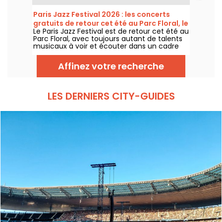
expérience musicale unique qui célèbre
l'espoir, l'unité et la résilience à travers les
Paris Jazz Festival 2026 : les concerts
chants authentiques de l'Église Afro-
gratuits de retour cet été au Parc Floral, le
Américaine.
Le Paris Jazz Festival est de retour cet été au
programme
Parc Floral, avec toujours autant de talents
musicaux à voir et écouter dans un cadre
bucolique. Voici le programme des concerts
gratuits à découvrir du 24 juin au 6
Affinez votre recherche
septembre 2026 !
LES DERNIERS CITY-GUIDES