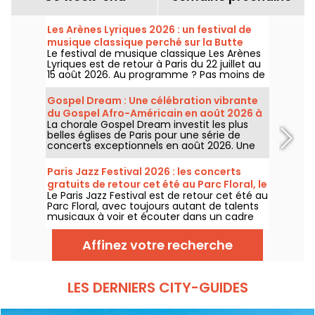
Les Arènes Lyriques 2026 : un festival de
musique classique perché sur la Butte
Le festival de musique classique Les Arènes
Montmartre
Lyriques est de retour à Paris du 22 juillet au
15 août 2026. Au programme ? Pas moins de
16 concerts donnés au sein des Arènes de
Montmartre, un cadre idyllique pour écouter
Gospel Dream : Une célébration vibrante
les grands classiques.
du Gospel Afro-Américain en août 2026 à
La chorale Gospel Dream investit les plus
Paris
belles églises de Paris pour une série de
concerts exceptionnels en août 2026. Une
expérience musicale unique qui célèbre
l'espoir, l'unité et la résilience à travers les
Paris Jazz Festival 2026 : les concerts
chants authentiques de l'Église Afro-
gratuits de retour cet été au Parc Floral, le
Américaine.
Le Paris Jazz Festival est de retour cet été au
programme
Parc Floral, avec toujours autant de talents
musicaux à voir et écouter dans un cadre
bucolique. Voici le programme des concerts
gratuits à découvrir du 24 juin au 6
Affinez votre recherche
septembre 2026 !
LES DERNIERS CITY-GUIDES