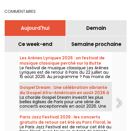
COMMENTAIRES
Aujourd'hui
Demain
Ce week-end
Semaine prochaine
Les Arènes Lyriques 2026 : un festival de
musique classique perché sur la Butte
Le festival de musique classique Les Arènes
Montmartre
Lyriques est de retour à Paris du 22 juillet au
15 août 2026. Au programme ? Pas moins de
16 concerts donnés au sein des Arènes de
Montmartre, un cadre idyllique pour écouter
Gospel Dream : Une célébration vibrante
les grands classiques.
du Gospel Afro-Américain en août 2026 à
La chorale Gospel Dream investit les plus
Paris
belles églises de Paris pour une série de
concerts exceptionnels en août 2026. Une
expérience musicale unique qui célèbre
l'espoir, l'unité et la résilience à travers les
Paris Jazz Festival 2026 : les concerts
chants authentiques de l'Église Afro-
gratuits de retour cet été au Parc Floral, le
Américaine.
Le Paris Jazz Festival est de retour cet été au
programme