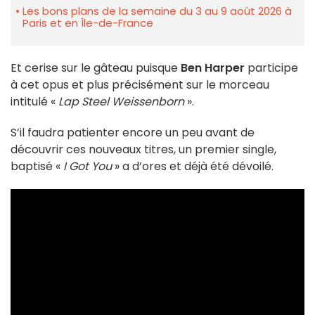
Les bons plans de la semaine du 3 au 9 août 2026 à
Paris et en Île-de-France
Et cerise sur le gâteau puisque
Ben Harper
participe
à cet opus et plus précisément sur le morceau
intitulé «
Lap Steel Weissenborn
».
S’il faudra patienter encore un peu avant de
découvrir ces nouveaux titres, un premier single,
baptisé «
I Got You
» a d’ores et déjà été dévoilé.