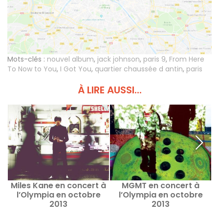
Mots-clés :
nouvel album
,
jack johnson
,
paris 9
,
From Here
To Now to You
,
I Got You
,
quartier chaussée d antin
,
paris
À LIRE AUSSI...
Miles Kane en concert à
MGMT en concert à
C
l’Olympia en octobre
l’Olympia en octobre
2013
2013