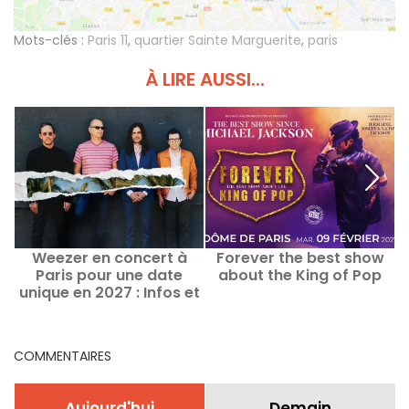
Mots-clés :
Paris 11
,
quartier Sainte Marguerite
,
paris
À LIRE AUSSI...
Weezer en concert à
Forever the best show
Paris pour une date
about the King of Pop
unique en 2027 : Infos et
date de lancement de la
billetterie
COMMENTAIRES
Aujourd'hui
Demain