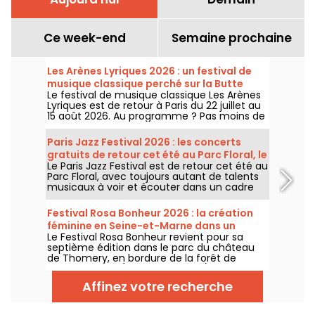
Ce week-end
Semaine prochaine
Les Arènes Lyriques 2026 : un festival de
musique classique perché sur la Butte
Le festival de musique classique Les Arènes
Montmartre
Lyriques est de retour à Paris du 22 juillet au
15 août 2026. Au programme ? Pas moins de
16 concerts donnés au sein des Arènes de
Montmartre, un cadre idyllique pour écouter
Paris Jazz Festival 2026 : les concerts
les grands classiques.
gratuits de retour cet été au Parc Floral, le
Le Paris Jazz Festival est de retour cet été au
programme
Parc Floral, avec toujours autant de talents
musicaux à voir et écouter dans un cadre
bucolique. Voici le programme des concerts
gratuits à découvrir du 24 juin au 6
Festival Rosa Bonheur 2026 : la création
septembre 2026 !
féminine en Seine-et-Marne dans un
Le Festival Rosa Bonheur revient pour sa
château
septième édition dans le parc du château
de Thomery, en bordure de la forêt de
Fontainebleau (Seine-et-Marne), du 4 juillet
au 29 août 2026, avec une programmation
Affinez votre recherche
entièrement dédiée à la création féminine
et au matrimoine.