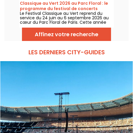
gratuits à découvrir du 24 juin au 6
Classique au Vert 2026 au Parc Floral : le
septembre 2026 !
programme du festival de concerts
Le Festival Classique au Vert reprend du
gratuits
service du 24 juin au 6 septembre 2026 au
cœur du Parc Floral de Paris. Cette année
encore, Classique au Vert invite les
mélomanes et les néophytes à prendre du
Affinez votre recherche
bon tempo et du beau temps auprès
d’artistes reconnus et en devenir.
LES DERNIERS CITY-GUIDES