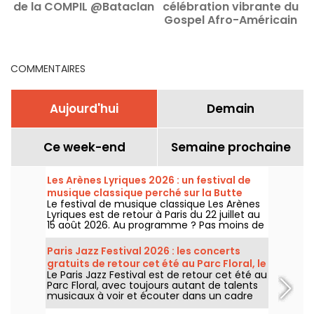
de la COMPIL @Bataclan
célébration vibrante du
Gospel Afro-Américain
u
en août 2026 à Paris
d
COMMENTAIRES
Aujourd'hui
Demain
Ce week-end
Semaine prochaine
Les Arènes Lyriques 2026 : un festival de
musique classique perché sur la Butte
Le festival de musique classique Les Arènes
Montmartre
Lyriques est de retour à Paris du 22 juillet au
15 août 2026. Au programme ? Pas moins de
16 concerts donnés au sein des Arènes de
Montmartre, un cadre idyllique pour écouter
Paris Jazz Festival 2026 : les concerts
les grands classiques.
gratuits de retour cet été au Parc Floral, le
Le Paris Jazz Festival est de retour cet été au
programme
Parc Floral, avec toujours autant de talents
musicaux à voir et écouter dans un cadre
bucolique. Voici le programme des concerts